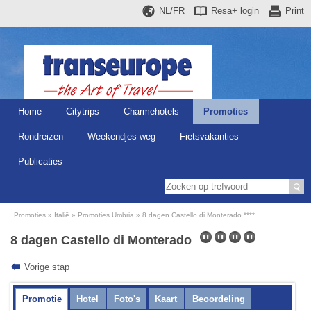
NL/FR
Resa+
login
Print
Home
Citytrips
Charmehotels
Promoties
Rondreizen
Weekendjes weg
Fietsvakanties
Publicaties
Promoties
Italië
Promoties Umbria
8 dagen Castello di Monterado ****
8 dagen Castello di Monterado
Vorige stap
Promotie
Hotel
Foto's
Kaart
Beoordeling