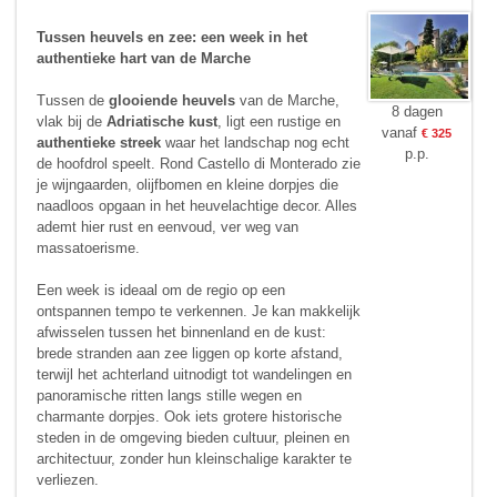
Tussen heuvels en zee: een week in het
authentieke hart van de Marche
Tussen de
glooiende heuvels
van de Marche,
8 dagen
vlak bij de
Adriatische kust
, ligt een rustige en
vanaf
€ 325
authentieke streek
waar het landschap nog echt
p.p.
de hoofdrol speelt. Rond Castello di Monterado zie
je wijngaarden, olijfbomen en kleine dorpjes die
naadloos opgaan in het heuvelachtige decor. Alles
ademt hier rust en eenvoud, ver weg van
massatoerisme.
Een week is ideaal om de regio op een
ontspannen tempo te verkennen. Je kan makkelijk
afwisselen tussen het binnenland en de kust:
brede stranden aan zee liggen op korte afstand,
terwijl het achterland uitnodigt tot wandelingen en
panoramische ritten langs stille wegen en
charmante dorpjes. Ook iets grotere historische
steden in de omgeving bieden cultuur, pleinen en
architectuur, zonder hun kleinschalige karakter te
verliezen.