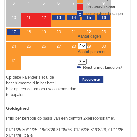
3
4
5
6
7
8
9
niet beschikbaar
geselecteerde dagen
x
10
11
12
13
14
15
16
17
18
19
20
21
22
23
Aantal dagen
24
25
26
27
28
29
30
Aantal personen
31
Reist u met kinderen?
Op deze kalender ziet u de
Reserveren
beschikbaarheid in het hotel.
Klik op een datum om uw aankomstdag
te bepalen.
Geldigheid
Prijs per persoon op basis van een comfort 2-persoonskamer.
01/11/25-30/11/25, 19/03/26-31/05/26, 01/08/26-31/08/26, 01/11/26-
29/11/26: € 575