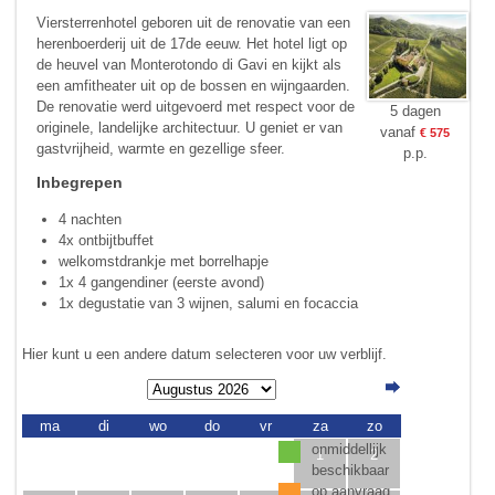
Viersterrenhotel geboren uit de renovatie van een
herenboerderij uit de 17de eeuw. Het hotel ligt op
de heuvel van Monte­rotondo di Gavi en kijkt als
een amfi­theater uit op de bossen en wijngaarden.
De reno­va­tie werd uitgevoerd met respect voor de
5 dagen
originele, landelijke architectuur. U geniet er van
vanaf
€ 575
gastvrij­heid, warmte en gezellige sfeer.
p.p.
Inbegrepen
4 nachten
4x ontbijtbuffet
welkomstdrankje met borrelhapje
1x 4 gangendiner (eerste avond)
1x degustatie van 3 wijnen, salumi en focaccia
Hier kunt u een andere datum selecteren voor uw verblijf.
ma
di
wo
do
vr
za
zo
onmiddellijk
1
2
beschikbaar
op aanvraag