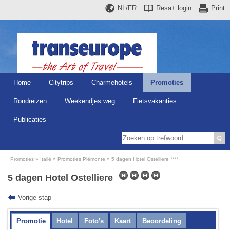
NL/FR
Resa+
login
Print
Home
Citytrips
Charmehotels
Promoties
Rondreizen
Weekendjes weg
Fietsvakanties
Publicaties
Promoties
Italië
Promoties Piëmonte
5 dagen Hotel Ostelliere ****
5 dagen Hotel Ostelliere
Vorige stap
Promotie
Hotel
Foto's
Kaart
Beoordeling