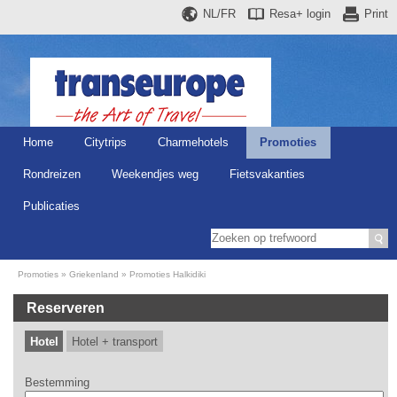
NL/FR
Resa+
login
Print
Home
Citytrips
Charmehotels
Promoties
Rondreizen
Weekendjes weg
Fietsvakanties
Publicaties
Promoties
Griekenland
Promoties Halkidiki
Reserveren
Hotel
Hotel + transport
Bestemming