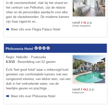
In dit viersterrenhotel, vlak bij het strand en
het centrum van Pefkohori, zijn de relaxte
sfeer en de persoonlijke aandacht voor elke
gast de sleutelwoorden. De moderne kamers
zijn fraai ingericht en...
vanaf
p.p.
€
41
Ontbijt inbegrepen
Meer info over Flegra Palace Hotel
Philoxenia Hotel
Regio: Halkidiki - Psakoudia
8.5/10
- Beoordeling van 52 gasten
Echt 'feel good hotel' waar u onbezorgd kunt
genieten van comfortabele kamers met een
rustgevend interieur, van lekker eten, van een
duik in het verkoelende water, van de
heerlijke geuren en prachtige...
vanaf
p.p.
€
44,1
Halfpension
Meer info over Philoxenia Hotel