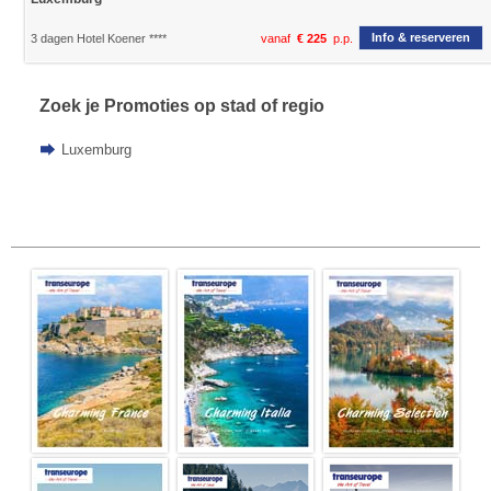
Info & reserveren
3 dagen Hotel Koener ****
vanaf
€ 225
p.p.
Zoek je Promoties op stad of regio
Luxemburg