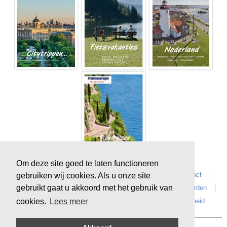
Om deze site goed te laten functioneren
Home
Over Transeurope
Vacatures
Contact
gebruiken wij cookies. Als u onze site
gebruikt gaat u akkoord met het gebruik van
Vragen?
Reiskantoren
Extras
Reisvoorwaarden
Reisverzekeringen
privacyverklaring
Duurzaamheid
cookies.
Lees meer