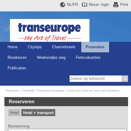
NL/FR
Resa+
login
Print
Home
Citytrips
Charmehotels
Promoties
Rondreizen
Weekendjes weg
Fietsvakanties
Publicaties
Promoties
Frankrijk
Promoties Aquitaine
Zoek een hotel op kaart van Aquitaine
Reserveren
Hotel
Hotel + transport
Bestemming