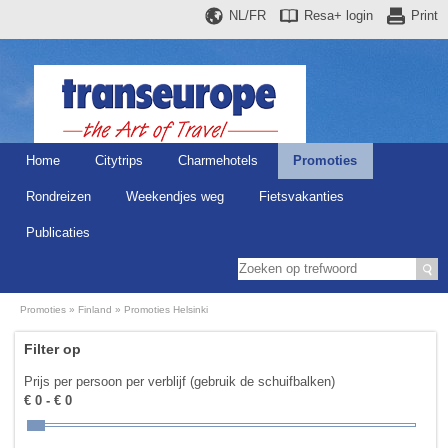
NL/FR
Resa+
login
Print
Home
Citytrips
Charmehotels
Promoties
Rondreizen
Weekendjes weg
Fietsvakanties
Publicaties
Promoties
Finland
Promoties Helsinki
Filter op
Prijs per persoon per verblijf (gebruik de schuifbalken)
€ 0 - € 0