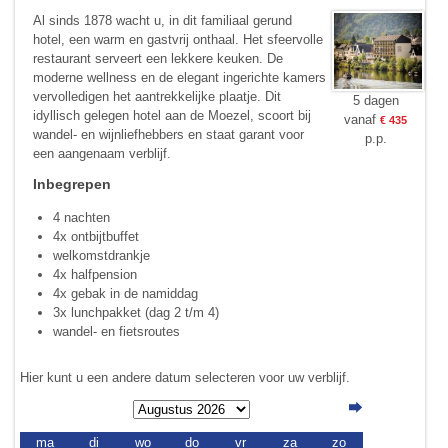
Al sinds 1878 wacht u, in dit familiaal gerund
hotel, een warm en gastvrij onthaal. Het sfeervolle
restaurant serveert een lekkere keuken. De
moderne wellness en de elegant ingerichte kamers
vervolledigen het aantrekkelijke plaatje. Dit
5 dagen
idyllisch gelegen hotel aan de Moezel, scoort bij
vanaf
€ 435
wandel- en wijnliefhebbers en staat garant voor
p.p.
een aangenaam verblijf.
Inbegrepen
4 nachten
4x ontbijtbuffet
welkomstdrankje
4x halfpension
4x gebak in de namiddag
3x lunchpakket (dag 2 t/m 4)
wandel- en fietsroutes
Hier kunt u een andere datum selecteren voor uw verblijf.
ma
di
wo
do
vr
za
zo