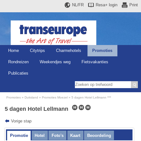
NL/FR
Resa+
login
Print
Home
Citytrips
Charmehotels
Promoties
Rondreizen
Weekendjes weg
Fietsvakanties
Publicaties
Promoties
Duitsland
Promoties Moezel
5 dagen Hotel Lellmann ***
5 dagen Hotel Lellmann
Vorige stap
Promotie
Hotel
Foto's
Kaart
Beoordeling