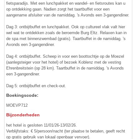
fietsparadijs. Met een lunchpakket en wandel- en fietsroutes kan u
op ontdekking gaan. Nadien zorgt het taartbuffet voor een
aangename afsluiter van de namiddag. 's Avonds een 3-gangendiner.
Dag 3: ontbijtbuffet en lunchpakket. Ook op cultureel vlak valt hier
wel wat te ontdekken zoals de beroemde Burg Eltz. Relaxen kan in
de spa met binnenzwembad (gratis). Taartbuffet in de namiddag. 's
Avonds een 3-gangendiner.
Dag 4: ontbijtbuffet. Scheep in voor een boottochtje op de Moezel
(aanlegsteiger voor het hotel) of bezoek Koblenz met de vesting
Ehrenbreitstein (op 28 km). Taartbuffet in de namiddag. 's Avonds
een 3-gangendiner.
Dag 5: ontbijtbuffet en check-out.
Boekingscode:
MOEVP712
Bijzonderheden
het hotel is gesloten 11/01/26-13/02/26.
Verblijfstaks: € 5/persoon/nacht (ter plaatse te betalen, geeft recht
op gratis gebruik van lokaal openbaar vervoer).