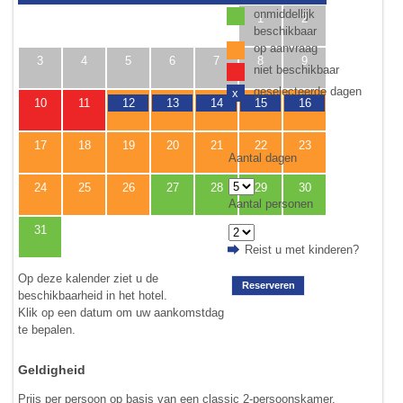
onmiddellijk
1
2
beschikbaar
op aanvraag
3
4
5
6
7
8
9
niet beschikbaar
geselecteerde dagen
x
10
11
12
13
14
15
16
17
18
19
20
21
22
23
Aantal dagen
24
25
26
27
28
29
30
Aantal personen
31
Reist u met kinderen?
Op deze kalender ziet u de
Reserveren
beschikbaarheid in het hotel.
Klik op een datum om uw aankomstdag
te bepalen.
Geldigheid
Prijs per persoon op basis van een classic 2-persoonskamer.