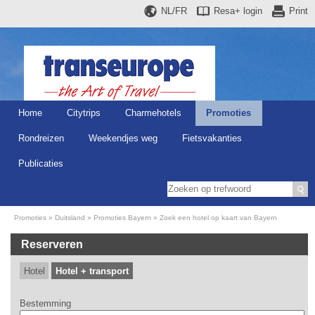
NL/FR
Resa+
login
Print
Home
Citytrips
Charmehotels
Promoties
Rondreizen
Weekendjes weg
Fietsvakanties
Publicaties
Promoties
Duitsland
Promoties Bayern
Zoek een hotel op kaart van Bayern
Reserveren
Hotel
Hotel + transport
Bestemming