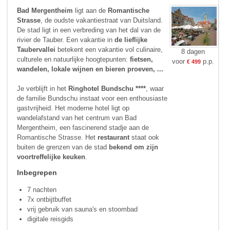
Bad Mergentheim
ligt aan de
Romantische
Strasse
, de oudste vakantiestraat van Duitsland.
De stad ligt in een verbreding van het dal van de
rivier de Tauber. Een vakantie in
de lieflijke
Taubervallei
betekent een vakantie vol culinaire,
8 dagen
culturele en natuurlijke hoogtepunten:
fietsen,
voor
p.p.
€ 499
wandelen, lokale wijnen en bieren proeven, ...
Je verblijft in het
Ringhotel Bundschu ****
, waar
de familie Bundschu instaat voor een enthousiaste
gastvrijheid. Het moderne hotel ligt op
wandelafstand van het centrum van Bad
Mergentheim, een fascinerend stadje aan de
Romantische Strasse. Het
restaurant
staat ook
buiten de grenzen van de stad
bekend om zijn
voortreffelijke keuken
.
Inbegrepen
7 nachten
7x ontbijtbuffet
vrij gebruik van sauna's en stoombad
digitale reisgids