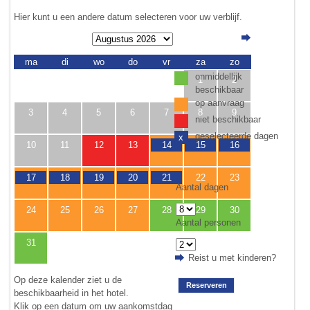
Hier kunt u een andere datum selecteren voor uw verblijf.
ma
di
wo
do
vr
za
zo
onmiddellijk
1
2
beschikbaar
op aanvraag
3
4
5
6
7
8
9
niet beschikbaar
geselecteerde dagen
x
10
11
12
13
14
15
16
17
18
19
20
21
22
23
Aantal dagen
24
25
26
27
28
29
30
Aantal personen
31
Reist u met kinderen?
Op deze kalender ziet u de
Reserveren
beschikbaarheid in het hotel.
Klik op een datum om uw aankomstdag