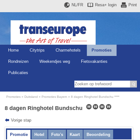
NL/FR
Resa+
login
Print
Home
Citytrips
Charmehotels
Promoties
Rondreizen
Weekendjes weg
Fietsvakanties
Publicaties
Promoties
Duitsland
Promoties Bayern
8 dagen Ringhotel Bundschu ****
8 dagen Ringhotel Bundschu
Vorige stap
Promotie
Hotel
Foto's
Kaart
Beoordeling