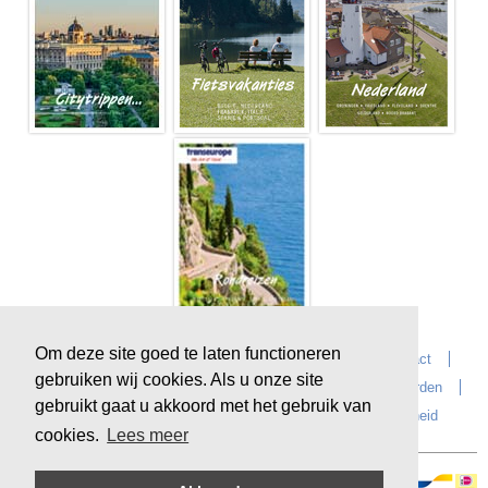
Om deze site goed te laten functioneren
Home
Over Transeurope
Vacatures
Contact
gebruiken wij cookies. Als u onze site
Vragen?
Reiskantoren
Extras
Reisvoorwaarden
gebruikt gaat u akkoord met het gebruik van
Reisverzekeringen
privacyverklaring
Duurzaamheid
cookies.
Lees meer