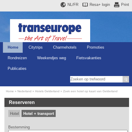
NL/FR
Resa+
login
Print
Home
Citytrips
Charmehotels
Promoties
Rondreizen
Weekendjes weg
Fietsvakanties
Publicaties
Home
Nederland
Hotels Gelderland
Zoek een hotel op kaart van Gelderland
Reserveren
Hotel
Hotel + transport
Bestemming