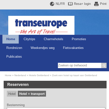
NL/FR
Resa+
login
Print
Home
Citytrips
Charmehotels
Promoties
Rondreizen
Weekendjes weg
Fietsvakanties
Publicaties
Home
Nederland
Hotels Gelderland
Zoek een hotel op kaart van Gelderland
Reserveren
Hotel
Hotel + transport
Bestemming