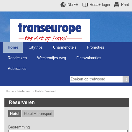
NL/FR
Resa+
login
Print
Home
Citytrips
Charmehotels
Promoties
Rondreizen
Weekendjes weg
Fietsvakanties
Publicaties
Home
Nederland
Hotels Zeeland
Reserveren
Hotel
Hotel + transport
Bestemming