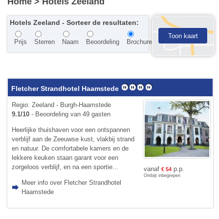
Home
> Hotels Zeeland
Hotels Zeeland - Sorteer de resultaten:
Toon kaart
Prijs
Sterren
Naam
Beoordeling
Brochure
Fletcher Strandhotel Haamstede
Regio: Zeeland - Burgh-Haamstede
9.1/10
- Beoordeling van 49 gasten
Heerlijke thuishaven voor een ontspannen
verblijf aan de Zeeuwse kust, vlakbij strand
en natuur. De comfortabele kamers en de
lekkere keuken staan garant voor een
zorgeloos verblijf, en na een sportie...
vanaf
p.p.
€
54
Ontbijt inbegrepen
Meer info over Fletcher Strandhotel
Haamstede