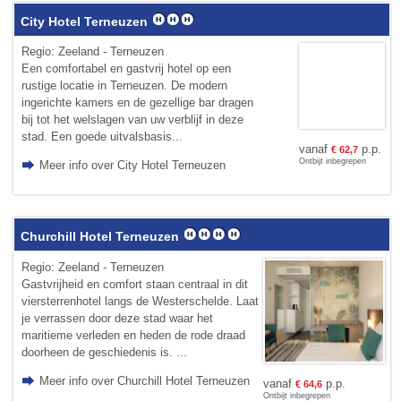
City Hotel Terneuzen
Regio: Zeeland - Terneuzen
Een comfortabel en gastvrij hotel op een
rustige locatie in Terneuzen. De modern
ingerichte kamers en de gezellige bar dragen
bij tot het welslagen van uw verblijf in deze
stad. Een goede uitvalsbasis...
vanaf
p.p.
€
62,7
Ontbijt inbegrepen
Meer info over City Hotel Terneuzen
Churchill Hotel Terneuzen
Regio: Zeeland - Terneuzen
Gastvrijheid en comfort staan centraal in dit
viersterrenhotel langs de Westerschelde. Laat
je verrassen door deze stad waar het
maritieme verleden en heden de rode draad
doorheen de geschiedenis is. ...
Meer info over Churchill Hotel Terneuzen
vanaf
p.p.
€
64,6
Ontbijt inbegrepen