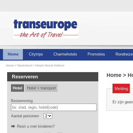
Home
Citytrips
Charmehotels
Promoties
Rondreize
Home
Nederland
Hotels Noord Holland
Home
> Ho
Reserveren
Hotel
Hotel + transport
Melding
Bestemming
Er zijn gee
Aantal personen
Reist u met kinderen?