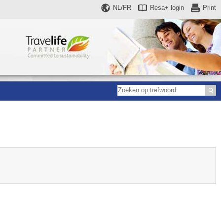
NL/FR
Resa+
login
Print