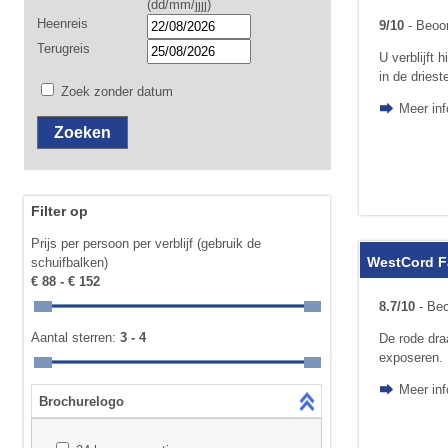
(dd/mm/jjjj)
Heenreis
9/10
- Beoor
Terugreis
U verblijft 
in de driest
Zoek zonder datum
Meer in
Filter op
Prijs per persoon per verblijf (gebruik de
WestCord F
schuifbalken)
€ 88 - € 152
8.7/10
- Beo
Aantal sterren:
3 - 4
De rode draa
exposeren. 
Meer in
Brochurelogo