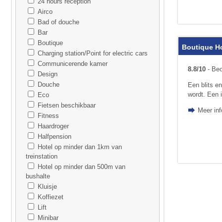
24 hours reception
Airco
Bad of douche
Bar
Boutique
Boutique H
Charging station/Point for electric cars
Communicerende kamer
8.8/10
- Beo
Design
Douche
Een blits en
wordt. Een 
Eco
Fietsen beschikbaar
Meer in
Fitness
Haardroger
Halfpension
Hotel op minder dan 1km van
treinstation
Hotel op minder dan 500m van
bushalte
Kluisje
Koffiezet
Lift
Minibar