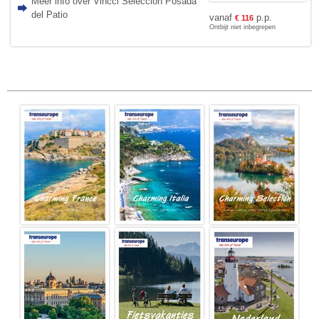
Meer info over Vincci Selección Posada
del Patio
vanaf
p.p.
€
116
Ontbijt niet inbegrepen