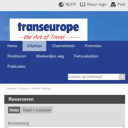
NL/FR
Resa+
login
Print
Home
Citytrips
Charmehotels
Promoties
Rondreizen
Weekendjes weg
Fietsvakanties
Publicaties
Citytrips
Spanje
Hotels Malaga
Reserveren
Hotel
Hotel + transport
Bestemming