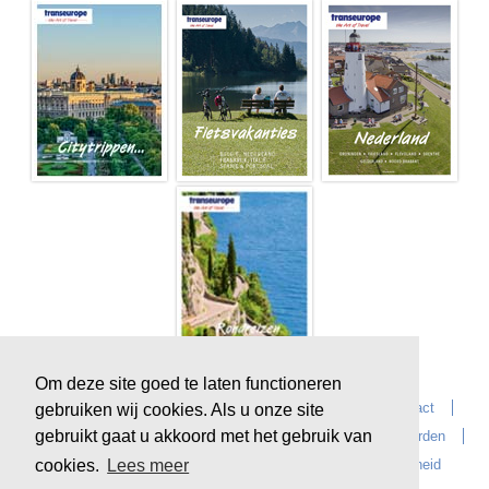
Om deze site goed te laten functioneren
Home
Over Transeurope
Vacatures
Contact
gebruiken wij cookies. Als u onze site
gebruikt gaat u akkoord met het gebruik van
Vragen?
Reiskantoren
Extras
Reisvoorwaarden
Reisverzekeringen
privacyverklaring
Duurzaamheid
cookies.
Lees meer