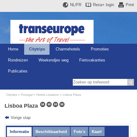
NL/FR
Resa+
login
Print
Home
Citytrips
Charmehotels
Promoties
Rondreizen
Weekendjes weg
Fietsvakanties
Publicaties
Citytrips
Portugal
Hotels Lissabon
Lisboa Plaza
Lisboa Plaza
Vorige stap
Informatie
Beschikbaarheid
Foto's
Kaart