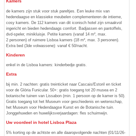
Kamers
de kamers zijn stuk voor stuk pareltjes. Een leuke mix van
hedendaagse en klassieke meubelen complementeren de intieme,
cosy kamers. De 112 kamers van dit iconisch hotel zijn smaakvol
ingericht en bieden hedendaags comfort. Badjassen en pantoffels,
dvd-speler, minikluisje. Petite kamers (vanaf 14 m², max.
2 personen) of ruimere Lisboa kamers (18 m², max. 3 personen).
Extra bed (3de volwassene): vanaf € 50/nacht.
Kinderen
enkel in de Lisboa kamers: kinderbedje gratis.
Extra
bij min. 2 nachten: gratis treinticket naar Cascais/Estoril en ticket
voor de Glória Funicular. 50+: gratis toegang tot 20 musea en 2
botanische tuinen van Lissabon (min. 1 persoon op de kamer is 50).
Gratis toegang tot het Museum voor geschiedenis en wetenschap,
het Museum voor Hedendaagse Kunst en de Botanische tuin.
Jonggehuwden en huwelijksverjaardagen: fles schuimwijn.
Uw voordeel in hotel Lisboa Plaza
5% korting op de achtste en alle daaropvolgende nachten (01/11/26-