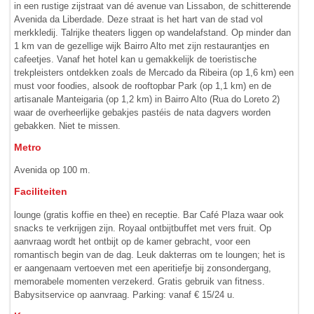
in een rustige zijstraat van dé avenue van Lissabon, de schitterende
Avenida da Liberdade. Deze straat is het hart van de stad vol
merkkledij. Talrijke theaters liggen op wandelafstand. Op minder dan
1 km van de gezellige wijk Bairro Alto met zijn restaurantjes en
cafeetjes. Vanaf het hotel kan u gemakkelijk de toeristische
trekpleisters ontdekken zoals de Mercado da Ribeira (op 1,6 km) een
must voor foodies, alsook de rooftopbar Park (op 1,1 km) en de
artisanale Manteigaria (op 1,2 km) in Bairro Alto (Rua do Loreto 2)
waar de overheerlijke gebakjes pastéis de nata dagvers worden
gebakken. Niet te missen.
Metro
Avenida op 100 m.
Faciliteiten
lounge (gratis koffie en thee) en receptie. Bar Café Plaza waar ook
snacks te verkrijgen zijn. Royaal ontbijtbuffet met vers fruit. Op
aanvraag wordt het ontbijt op de kamer gebracht, voor een
romantisch begin van de dag. Leuk dakterras om te loungen; het is
er aangenaam vertoeven met een aperitiefje bij zonsondergang,
memorabele momenten verzekerd. Gratis gebruik van fitness.
Babysitservice op aanvraag. Parking: vanaf € 15/24 u.