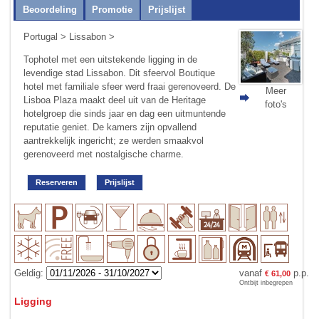
Beoordeling
Promotie
Prijslijst
Portugal
>
Lissabon
>
Tophotel met een uitstekende ligging in de
levendige stad Lissabon. Dit sfeervol Boutique
hotel met familiale sfeer werd fraai gerenoveerd. De
Meer
Lisboa Plaza maakt deel uit van de Heritage
foto's
hotelgroep die sinds jaar en dag een uit­muntende
reputatie geniet. De kamers zijn opvallend
aantrekkelijk ingericht; ze werden smaakvol
gerenoveerd met nostalgische charme.
Reserveren
Prijslijst
Geldig:
vanaf
p.p.
€ 61,00
Ontbijt inbegrepen
Ligging