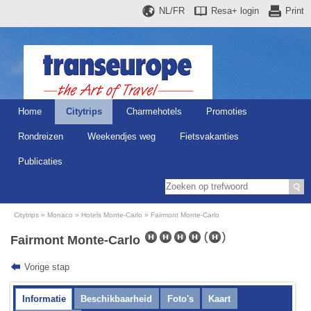
NL/FR
Resa+
login
Print
Home
Citytrips
Charmehotels
Promoties
Rondreizen
Weekendjes weg
Fietsvakanties
Publicaties
Citytrips
Monaco
Hotels Monte-Carlo
Fairmont Monte-Carlo
Fairmont Monte-Carlo
Vorige stap
Informatie
Beschikbaarheid
Foto's
Kaart