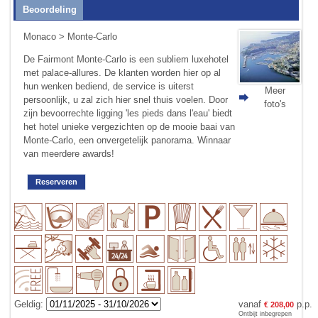
Beoordeling
Monaco
>
Monte-Carlo
De Fairmont Monte-Carlo is een subliem luxehotel
met palace-allures. De klanten worden hier op al
hun wenken bediend, de service is uiterst
Meer
persoonlijk, u zal zich hier snel thuis voelen. Door
foto's
zijn bevoorrechte ligging 'les pieds dans l'eau' biedt
het hotel unieke vergezichten op de mooie baai van
Monte-Carlo, een onvergetelijk panorama. Winnaar
van meerdere awards!
Reserveren
Geldig:
vanaf
p.p.
€ 208,00
Ontbijt inbegrepen