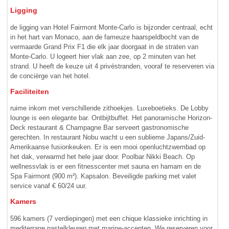
Ligging
de ligging van Hotel Fairmont Monte-Carlo is bijzonder centraal, echt
in het hart van Monaco, aan de fameuze haarspeldbocht van de
vermaarde Grand Prix F1 die elk jaar doorgaat in de straten van
Monte-Carlo. U logeert hier vlak aan zee, op 2 minuten van het
strand. U heeft de keuze uit 4 privé­stranden, vooraf te reserveren via
de conciërge van het hotel.
Faciliteiten
ruime inkom met verschillende zithoekjes. Luxeboetieks. De Lobby
lounge is een elegante bar. Ontbijtbuffet. Het panoramische Horizon-
Deck restaurant & Champagne Bar serveert gastronomische
gerechten. In restaurant Nobu wacht u een sublieme Japans/Zuid-
Amerikaanse fusionkeuken. Er is een mooi openluchtzwembad op
het dak, verwarmd het hele jaar door. Poolbar Nikki Beach. Op
wellnessvlak is er een fitnesscenter met sauna en hamam en de
Spa Fairmont (900 m²). Kapsalon. Beveiligde parking met valet
service vanaf € 60/24 uur.
Kamers
596 kamers (7 verdiepingen) met een chique klassieke inrichting in
mediterrane pastelkleuren met marine-accenten. We reserveren voor