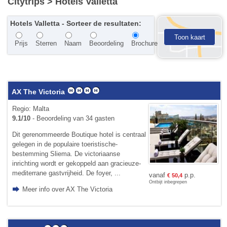
Citytrips
> Hotels Valletta
Hotels Valletta - Sorteer de resultaten:
Toon kaart
Prijs
Sterren
Naam
Beoordeling
Brochure
AX The Victoria
Regio: Malta
9.1/10
- Beoordeling van 34 gasten
Dit gerenommeerde Boutique hotel is centraal
gelegen in de populaire toeristische­
bestemming Sliema. De victoriaanse
inrichting wordt er gekoppeld aan gracieuze­
mediterrane gast­vrijheid. De foyer, ...
vanaf
p.p.
€
50,4
Ontbijt inbegrepen
Meer info over AX The Victoria