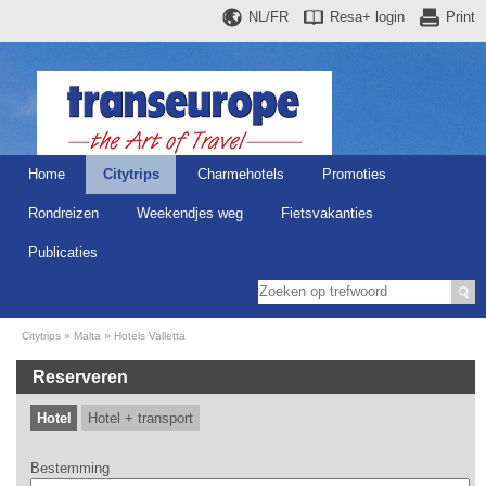
NL/FR
Resa+
login
Print
Home
Citytrips
Charmehotels
Promoties
Rondreizen
Weekendjes weg
Fietsvakanties
Publicaties
Citytrips
Malta
Hotels Valletta
Reserveren
Hotel
Hotel + transport
Bestemming