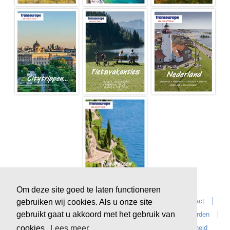
Om deze site goed te laten functioneren
Home
Over Transeurope
Vacatures
Contact
gebruiken wij cookies. Als u onze site
gebruikt gaat u akkoord met het gebruik van
Vragen?
Reiskantoren
Extras
Reisvoorwaarden
Reisverzekeringen
privacyverklaring
Duurzaamheid
cookies.
Lees meer