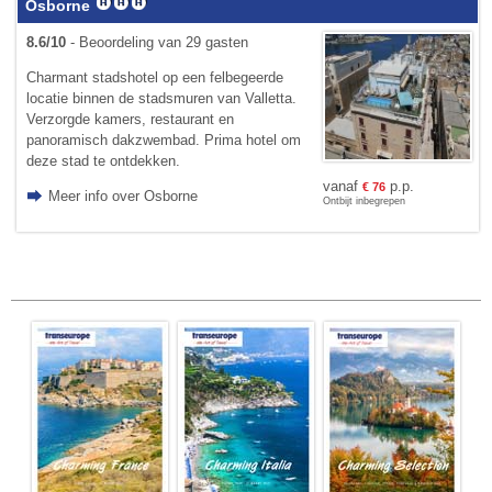
Osborne
8.6/10
- Beoordeling van 29 gasten
Charmant stadshotel op een felbegeerde
locatie binnen de stadsmuren van Valletta.
Verzorgde kamers, restaurant en
panoramisch dakzwembad. Prima hotel om
deze stad te ontdekken.
vanaf
p.p.
€
76
Meer info over Osborne
Ontbijt inbegrepen