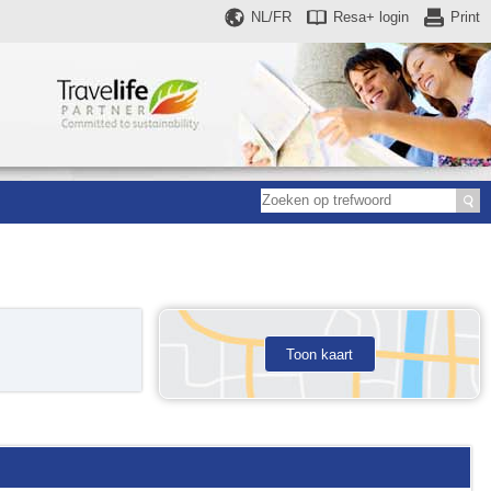
NL/FR
Resa+
login
Print
Toon kaart