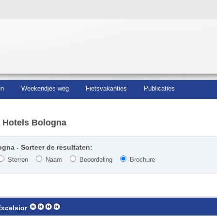
en
Weekendjes weg
Fietsvakanties
Publicaties
 Hotels Bologna
gna - Sorteer de resultaten:
Sterren
Naam
Beoordeling
Brochure
Excelsior