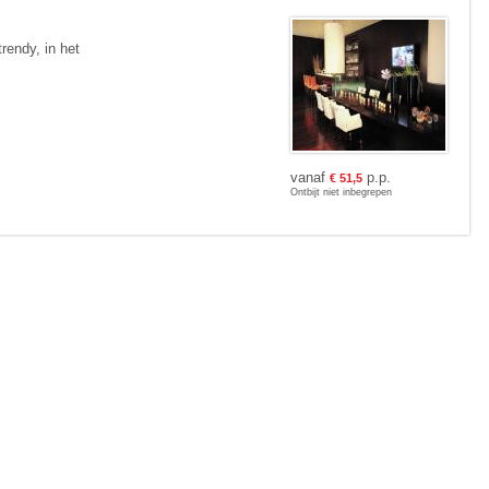
rendy, in het
vanaf
p.p.
€
51,5
Ontbijt niet inbegrepen