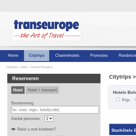
Home
Citytrips
Charmehotels
Promoties
Rondreiz
Citytrips
Italië
Hotels Bologna
Citytrips
>
Reserveren
Hotel
Hotel + transport
Hotels Bolo
Prijs
Bestemming
Aantal personen
Reist u met kinderen?
Starhôtels 