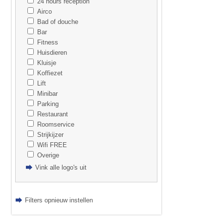
24 hours reception
Airco
Bad of douche
Bar
Fitness
Huisdieren
Kluisje
Koffiezet
Lift
Minibar
Parking
Restaurant
Roomservice
Strijkijzer
Wifi FREE
Overige
Vink alle logo's uit
Filters opnieuw instellen