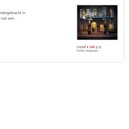
ondergebracht in
 van een...
vanaf
p.p.
€
100
Ontbijt inbegrepen