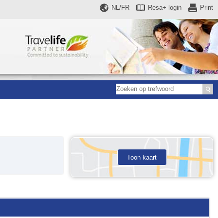
NL/FR
Resa+
login
Print
Toon kaart