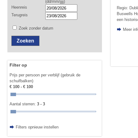
(dd/mm/jjjj)
Heenreis
Regio: Dubl
Buswells Hot
Terugreis
een histori
Zoek zonder datum
Meer inf
Filter op
Prijs per persoon per verblijf (gebruik de
schuifbalken)
€ 100 - € 100
Aantal sterren:
3 - 3
Filters opnieuw instellen