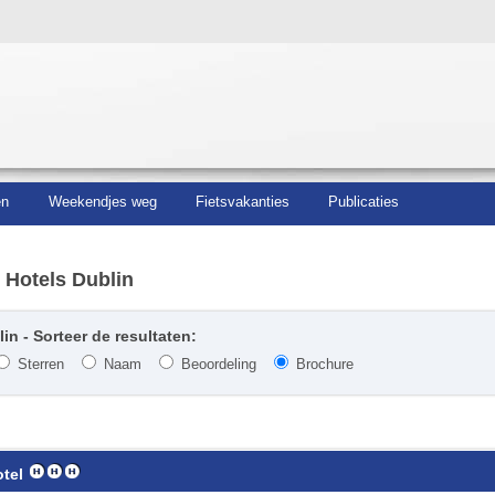
en
Weekendjes weg
Fietsvakanties
Publicaties
 Hotels Dublin
in - Sorteer de resultaten:
Sterren
Naam
Beoordeling
Brochure
tel