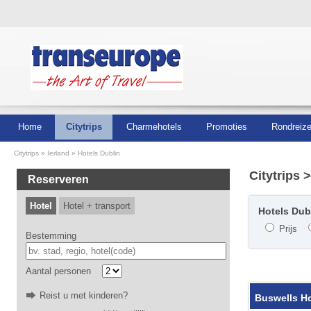
Home
Citytrips
Charmehotels
Promoties
Rondreiz
Citytrips
Ierland
Hotels Dublin
Citytrips
>
Reserveren
Hotel
Hotel + transport
Hotels Dubl
Prijs
Bestemming
Aantal personen
Reist u met kinderen?
Buswells Ho