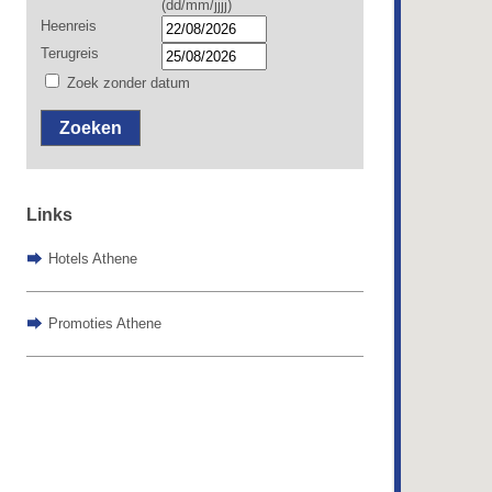
(dd/mm/jjjj)
Heenreis
Terugreis
Zoek zonder datum
Zoeken
Links
Hotels Athene
Promoties Athene