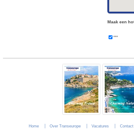
Maak een hot
***
Home
Over Transeurope
Vacatures
Contact