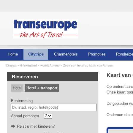
Home
Citytrips
Charmehotels
Promoties
Rondreiz
Citytrips
Griekenland
Hotels Athene
Zoek een hotel op kaart van Athene
Kaart van
Reserveren
Op onderstaande
Hotel
Hotel + transport
Onze kaart too
Bestemming
De gebieden waa
Onderaan deze p
Aantal personen
Reist u met kinderen?