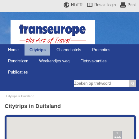
NL/FR
Resa+
login
Print
Home
Citytrips
Charmehotels
Promoties
Rondreizen
Weekendjes weg
Fietsvakanties
Publicaties
Citytrips
Duitsland
Citytrips in Duitsland
2