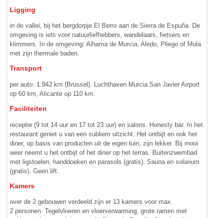
Ligging
in de vallei, bij het bergdorpje El Berro aan de Sierra de Espuña. De
omgeving is iets voor natuurlief­hebbers, wande­laars, fietsers en
klimmers. In de omgeving: Alhama de Murcia, Aledo, Pliego of Mula
met zijn thermale baden.
Transport
per auto: 1.942 km (Brussel). Luchthaven Murcia San Javier Airport
op 60 km, Alicante op 110 km.
Faciliteiten
receptie (9 tot 14 uur en 17 tot 23 uur) en salons. Honesty bar. In het
restaurant geniet u van een subliem uitzicht. Het ontbijt en ook het
diner, op basis van producten uit de eigen tuin, zijn lekker. Bij mooi
weer neemt u het ontbijt of het diner op het terras. Buiten­zwembad
met ligstoelen, handdoeken en para­­sols (gratis). Sauna en solarium
(gratis). Geen lift.
Kamers
over de 2 gebouwen verdeeld zijn er 13 kamers voor max.
2 personen. Tegelvloeren en vloerverwarming, grote ramen met