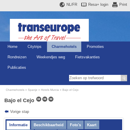
NL/FR
Resa+
login
Print
Home
Citytrips
Charmehotels
Promoties
Rondreizen
Weekendjes weg
Fietsvakanties
Publicaties
Charmehotels
Spanje
Hotels Murcia
Bajo el Cejo
Bajo el Cejo
Vorige stap
Informatie
Beschikbaarheid
Foto's
Kaart