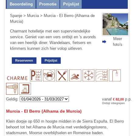
Beoordeling
Promotie
Prijslijst
Spanje
>
Murcia
> Murcia - El Berro (Alhama de
Murcia)
Charmant hotelletje met een supervriendelijke
service. Geniet van een vers ontbijt en 's avonds
Meer
van een heerlijk diner. Wandelaars, fietsers en
foto's
klimmers kunnen zich hier volop uitleven.
Reserveren
Prijslijst
Geldig:
vanaf
p.p.
€ 82,00
Ontbijt inbegrepen
Murcia - El Berro (Alhama de Murcia)
Klein dorpje op 650 m hoogte midden in de Sierra Espuña. El Berro
be­hoort tot het Alhama de Murcia met verdedigings­torens,
stadsmuren, Moorse over­­blijfselen en Romeinse baden.