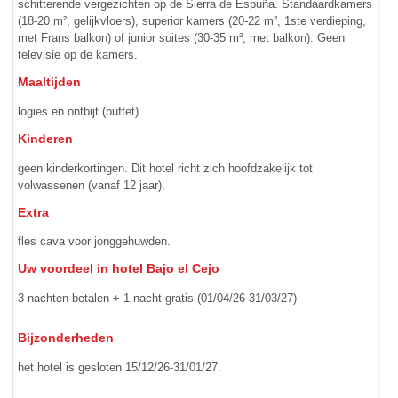
schitterende vergezichten op de Sierra de Espuña. Standaard­­kamers
(18-20 m², gelijkvloers), superior kamers (20-22 m², 1ste verdieping,
met Frans balkon) of junior suites (30-35 m², met balkon). Geen
televisie op de kamers.
Maaltijden
logies en ontbijt (buffet).
Kinderen
geen kinderkortingen. Dit hotel richt zich hoofd­zakelijk tot
volwassenen (vanaf 12 jaar).
Extra
fles cava voor jonggehuwden.
Uw voordeel in hotel Bajo el Cejo
3 nachten betalen + 1 nacht gratis (01/04/26-31/03/27)
Bijzonderheden
het hotel is gesloten 15/12/26-31/01/27.