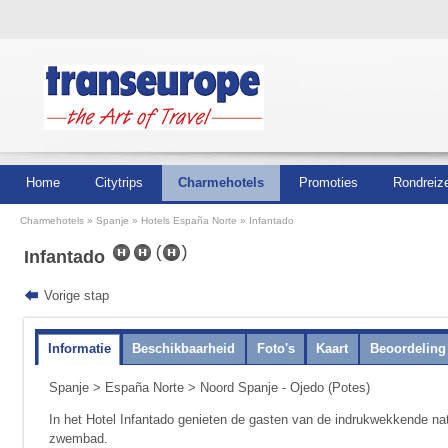
Home
Citytrips
Charmehotels
Promoties
Rondreiz
Charmehotels
Spanje
Hotels España Norte
Infantado
Infantado
Vorige stap
Informatie
Beschikbaarheid
Foto's
Kaart
Beoordeling
Spanje
>
España Norte
> Noord Spanje - Ojedo (Potes)
In het Hotel Infantado genieten de gasten van de indruk­wekkende na
zwembad.