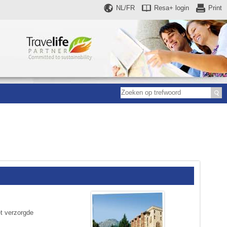
NL/FR
Resa+
login
Print
et verzorgde