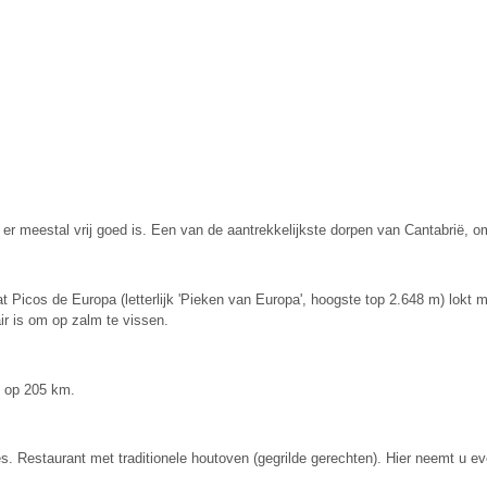
er meestal vrij goed is. Een van de aantrekkelijkste dorpen van Cantabrië, 
aat Picos de Europa (letterlijk 'Pieken van Europa', hoogste top 2.648 m) lok
ir is om op zalm te vissen.
o op 205 km.
s. Restaurant met traditionele hout­oven (gegrilde gerechten). Hier neemt u eve