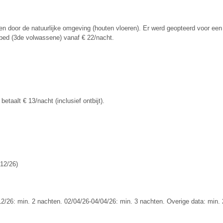
ren door de natuurlijke omgeving (houten vloe­ren). Er werd geopteerd voor een
 bed (3de volwassene) vanaf € 22/nacht.
etaalt € 13/nacht (inclusief ontbijt).
/12/26)
12/26: min. 2 nachten. 02/04/26-04/04/26: min. 3 nachten. Overige data: min.