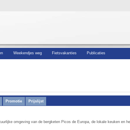
en
Weekendjes weg
Fietsvakanties
Publicaties
Promotie
Prijslijst
tuur­lijke omgeving van de berg­keten Picos de Europa, de lokale keuken en h