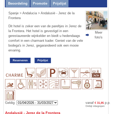
Beoordeling
Promotie
Prijslijst
Spanje
>
Andalucia
> Andalusië - Jerez de la
Frontera
Dit hotel is zeker een van de pareltjes in Jerez de
la Frontera. Het hotel is gevestigd in een
Meer
gerestaureerde wijnkelder en biedt u hedendaags
foto's
comfort in een charmant kader. Ge­niet van de vele
bodega's in Jerez, gegaran­deerd ook een mooie
ervaring.
Reserveren
Prijslijst
Geldig:
vanaf
p.p.
€ 31,95
Ontbijt inbegrepen
Andalusië - Jerez de la Frontera