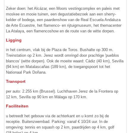
Zeker doen: het Alcázar, een Moors vesting­complex en paleis met
mos­kee en mooie tui­nen, een degustatie­bezoek aan een sherry­
kelder of bodega, een paarden­show van de Real Escuela Andaluza
de Arte Ecuestre, het flamenco- en rijtuig­museum, het themacenter
La Atalaya, een flamencoshow en de route van de witte dorpen.
Ligging
in het centrum, vlak bij de Plaza de Toros. Bus­halte op 300 m.
Treinstation op 2 km. Jerez wordt omringd door prachtige 'pueblos
blancos' (witte dorpen). Ook de moeite waard: Cádiz (40 km), Sevilla
(94 km) en Matalascañas (189 km), de toegangspoort tot het
Nationaal Park Doñana.
Transport
per auto: 2.255 km (Brussel). Luchthaven Jerez de la Frontera op
12 km, Sevilla op 90 km en Málaga op 170 km.
Faciliteiten
u betreedt het gebouw via de achterkant en u komt zo bij de
receptie. Buitenzwembad. Parking: vanaf € 10/24 uur. In de
omgeving: tennis en squash op 2 km, paardrijden op 4 km, golf
(18 holes) op 4 km.