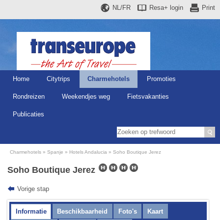
NL/FR
Resa+
login
Print
Home
Citytrips
Charmehotels
Promoties
Rondreizen
Weekendjes weg
Fietsvakanties
Publicaties
Charmehotels
Spanje
Hotels Andalucia
Soho Boutique Jerez
Soho Boutique Jerez
Vorige stap
Informatie
Beschikbaarheid
Foto's
Kaart