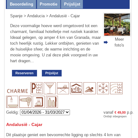
Beoordeling
Promotie
Prijslijst
Spanje
>
Andalucia
> Andalusië - Cajar
Deze voormalige hoeve werd omgetoverd tot een
charmant, familiaal hotelletje met rustiek karakter.
Ideaal gelegen, op amper 4 km van Granada, maar
Meer
toch heerlijk rustig. Lekker ontbijten, genieten van
foto's
de huiselijke sfeer, de warme inrichting en de
mooie omgeving. U zal deze plek voorgoed in uw
hart dragen...
Reserveren
Prijslijst
Geldig:
vanaf
p.p.
€ 49,00
Ontbijt inbegrepen
Andalusië - Cajar
Dit plaatsje geniet een bevoorrechte ligging op slechts 4 km van