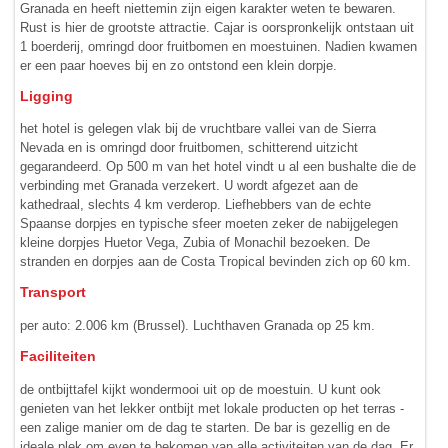
Granada en heeft niettemin zijn eigen karakter weten te bewaren.
Rust is hier de grootste attractie. Cajar is oorspronkelijk ontstaan uit
1 boerderij, omringd door fruitbomen en moestuinen. Nadien kwamen
er een paar hoeves bij en zo ontstond een klein dorpje.
Ligging
het hotel is gelegen vlak bij de vruchtbare vallei van de Sierra
Nevada en is omringd door fruitbomen, schitterend uitzicht
gegarandeerd. Op 500 m van het hotel vindt u al een bushalte die de
verbinding met Granada verzekert. U wordt afgezet aan de
kathedraal, slechts 4 km verderop. Liefhebbers van de echte
Spaanse dorpjes en typische sfeer moeten zeker de nabijgelegen
kleine dorpjes Huetor Vega, Zubia of Monachil bezoeken. De
stranden en dorpjes aan de Costa Tropical bevinden zich op 60 km.
Transport
per auto: 2.006 km (Brussel). Luchthaven Granada op 25 km.
Faciliteiten
de ontbijttafel kijkt wondermooi uit op de moestuin. U kunt ook
genieten van het lekker ontbijt met lokale producten op het terras -
een zalige manier om de dag te starten. De bar is gezellig en de
ideale plek om even te bekomen van alle activiteiten van de dag. Er