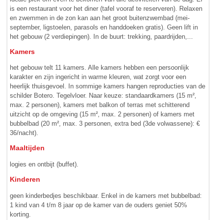
is een restaurant voor het diner (tafel vooraf te reserveren). Relaxen
en zwemmen in de zon kan aan het groot buitenzwembad (mei-
september, ligstoelen, parasols en handdoeken gratis). Geen lift in
het gebouw (2 verdiepingen). In de buurt: trekking, paardrijden,...
Kamers
het gebouw telt 11 kamers. Alle kamers hebben een persoonlijk
karakter en zijn ingericht in warme kleuren, wat zorgt voor een
heerlijk thuisgevoel. In sommige kamers hangen reproducties van de
schilder Botero. Tegelvloer. Naar keuze: standaardkamers (15 m²,
max. 2 personen), kamers met balkon of terras met schitterend
uitzicht op de omgeving (15 m², max. 2 personen) of kamers met
bubbelbad (20 m², max. 3 personen, extra bed (3de volwassene): €
36/nacht).
Maaltijden
logies en ontbijt (buffet).
Kinderen
geen kinderbedjes beschikbaar. Enkel in de kamers met bubbel­bad:
1 kind van 4 t/m 8 jaar op de kamer van de ouders geniet 50%
korting.