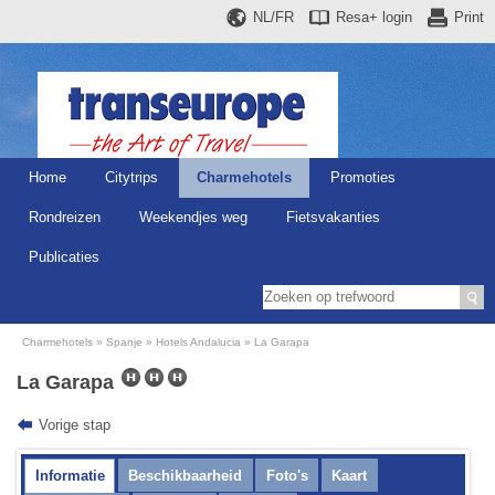
NL/FR
Resa+
login
Print
Home
Citytrips
Charmehotels
Promoties
Rondreizen
Weekendjes weg
Fietsvakanties
Publicaties
Charmehotels
Spanje
Hotels Andalucia
La Garapa
La Garapa
Vorige stap
Informatie
Beschikbaarheid
Foto's
Kaart