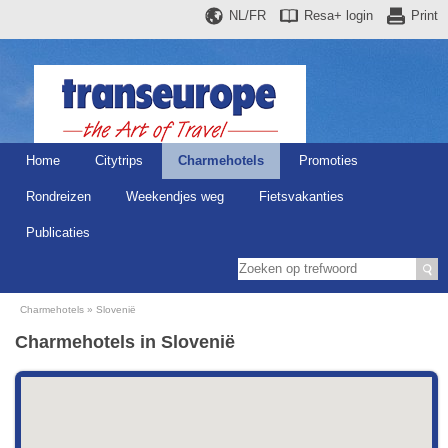
NL/FR
Resa+
login
Print
Home
Citytrips
Charmehotels
Promoties
Rondreizen
Weekendjes weg
Fietsvakanties
Publicaties
Charmehotels
Slovenië
Charmehotels in Slovenië