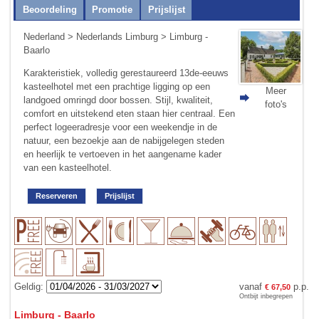
Beoordeling
Promotie
Prijslijst
Nederland
>
Nederlands Limburg
> Limburg -
Baarlo
Karakteristiek, volledig gerestaureerd 13de-eeuws
kasteelhotel met een prachtige ligging op een
Meer
landgoed omringd door bossen. Stijl, kwaliteit,
foto's
comfort en uitstekend eten staan hier centraal. Een
perfect logeeradresje voor een weekendje in de
natuur, een bezoekje aan de nabijgelegen steden
en heerlijk te vertoeven in het aangename kader
van een kasteelhotel.
Reserveren
Prijslijst
Geldig:
vanaf
p.p.
€ 67,50
Ontbijt inbegrepen
Limburg - Baarlo