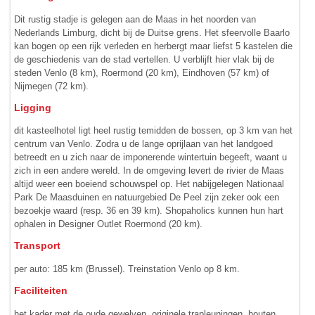
Dit rustig stadje is gelegen aan de Maas in het noorden van
Nederlands Limburg, dicht bij de Duitse grens. Het sfeervolle Baarlo
kan bogen op een rijk verleden en herbergt maar liefst 5 kastelen die
de geschiedenis van de stad vertellen. U verblijft hier vlak bij de
steden Venlo (8 km), Roermond (20 km), Eindhoven (57 km) of
Nijmegen (72 km).
Ligging
dit kasteelhotel ligt heel rustig temidden de bossen, op 3 km van het
centrum van Venlo. Zodra u de lange oprijlaan van het landgoed
betreedt en u zich naar de imponerende wintertuin begeeft, waant u
zich in een andere wereld. In de omgeving levert de rivier de Maas
altijd weer een boeiend schouwspel op. Het nabijgelegen Nationaal
Park De Maasduinen en natuurgebied De Peel zijn zeker ook een
bezoekje waard (resp. 36 en 39 km). Shopaholics kunnen hun hart
ophalen in Designer Outlet Roermond (20 km).
Transport
per auto: 185 km (Brussel). Treinstation Venlo op 8 km.
Faciliteiten
het kader met de oude gewelven, originele trapleuningen, houten