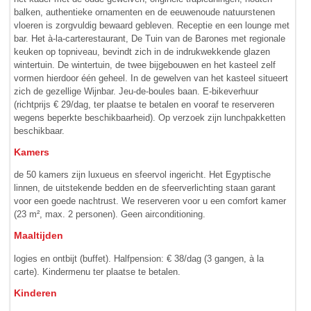
balken, authentieke ornamenten en de eeuwenoude natuurstenen
vloeren is zorgvuldig bewaard gebleven. Receptie en een lounge met
bar. Het à-la-carterestaurant, De Tuin van de Barones met regionale
keuken op topniveau, bevindt zich in de indrukwekkende glazen
wintertuin. De wintertuin, de twee bijgebouwen en het kasteel zelf
vormen hierdoor één geheel. In de gewelven van het kasteel situeert
zich de gezellige Wijnbar. Jeu-de-boules baan. E-bikeverhuur
(richtprijs € 29/dag, ter plaatse te betalen en vooraf te reserveren
wegens beperkte beschikbaarheid). Op verzoek zijn lunchpakketten
beschikbaar.
Kamers
de 50 kamers zijn luxueus en sfeervol ingericht. Het Egyptische
linnen, de uitstekende bedden en de sfeerverlichting staan garant
voor een goede nachtrust. We reserveren voor u een comfort kamer
(23 m², max. 2 personen). Geen airconditioning.
Maaltijden
logies en ontbijt (buffet). Halfpension: € 38/dag (3 gangen, à la
carte). Kindermenu ter plaatse te betalen.
Kinderen