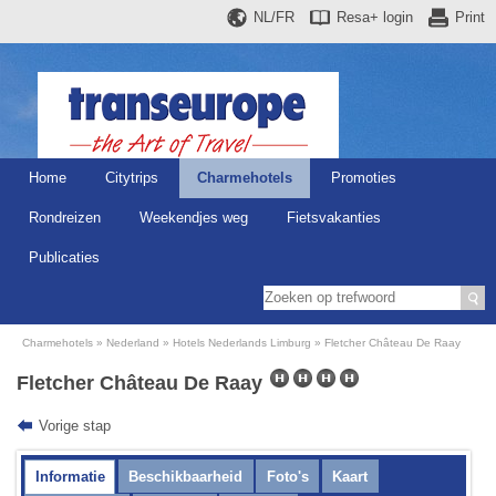
NL/FR
Resa+
login
Print
Home
Citytrips
Charmehotels
Promoties
Rondreizen
Weekendjes weg
Fietsvakanties
Publicaties
Charmehotels
Nederland
Hotels Nederlands Limburg
Fletcher Château De Raay
Fletcher Château De Raay
Vorige stap
Informatie
Beschikbaarheid
Foto's
Kaart