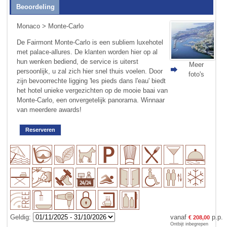
Beoordeling
Monaco
>
Monte-Carlo
De Fairmont Monte-Carlo is een subliem luxehotel
met palace-allures. De klanten worden hier op al
hun wenken bediend, de service is uiterst
Meer
persoonlijk, u zal zich hier snel thuis voelen. Door
foto's
zijn bevoorrechte ligging 'les pieds dans l'eau' biedt
het hotel unieke vergezichten op de mooie baai van
Monte-Carlo, een onvergetelijk panorama. Winnaar
van meerdere awards!
Reserveren
Geldig:
vanaf
p.p.
€ 208,00
Ontbijt inbegrepen