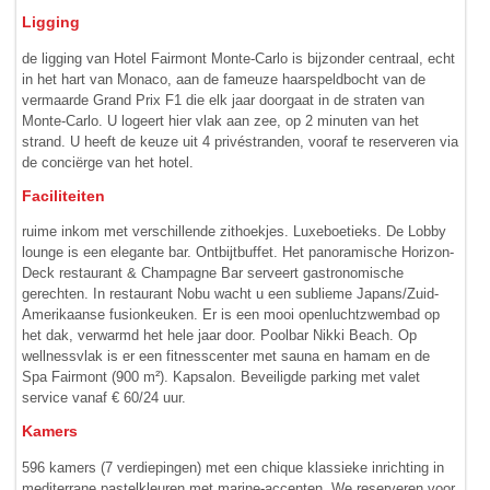
Ligging
de ligging van Hotel Fairmont Monte-Carlo is bijzonder centraal, echt
in het hart van Monaco, aan de fameuze haarspeldbocht van de
vermaarde Grand Prix F1 die elk jaar doorgaat in de straten van
Monte-Carlo. U logeert hier vlak aan zee, op 2 minuten van het
strand. U heeft de keuze uit 4 privé­stranden, vooraf te reserveren via
de conciërge van het hotel.
Faciliteiten
ruime inkom met verschillende zithoekjes. Luxeboetieks. De Lobby
lounge is een elegante bar. Ontbijtbuffet. Het panoramische Horizon-
Deck restaurant & Champagne Bar serveert gastronomische
gerechten. In restaurant Nobu wacht u een sublieme Japans/Zuid-
Amerikaanse fusionkeuken. Er is een mooi openluchtzwembad op
het dak, verwarmd het hele jaar door. Poolbar Nikki Beach. Op
wellnessvlak is er een fitnesscenter met sauna en hamam en de
Spa Fairmont (900 m²). Kapsalon. Beveiligde parking met valet
service vanaf € 60/24 uur.
Kamers
596 kamers (7 verdiepingen) met een chique klassieke inrichting in
mediterrane pastelkleuren met marine-accenten. We reserveren voor