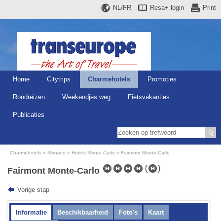
NL/FR
Resa+
login
Print
Home
Citytrips
Charmehotels
Promoties
Rondreizen
Weekendjes weg
Fietsvakanties
Publicaties
Charmehotels
Monaco
Hotels Monte-Carlo
Fairmont Monte-Carlo
Fairmont Monte-Carlo
Vorige stap
Informatie
Beschikbaarheid
Foto's
Kaart