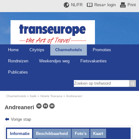
NL/FR
Resa+
login
Print
Home
Citytrips
Charmehotels
Promoties
Rondreizen
Weekendjes weg
Fietsvakanties
Publicaties
Charmehotels
Italië
Hotels Toscana
Andreaneri
Andreaneri
Vorige stap
Informatie
Beschikbaarheid
Foto's
Kaart