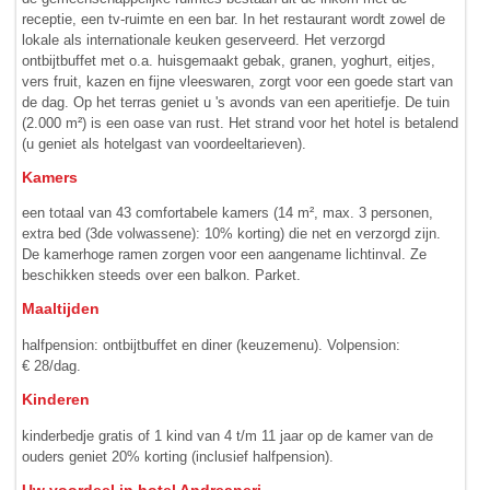
receptie, een tv-ruimte en een bar. In het restaurant wordt zowel de
lokale als internationale keuken geserveerd. Het verzorgd
ontbijtbuffet met o.a. huisgemaakt gebak, granen, yoghurt, eitjes,
vers fruit, kazen en fijne vleeswaren, zorgt voor een goede start van
de dag. Op het terras geniet u 's avonds van een aperitiefje. De tuin
(2.000 m²) is een oase van rust. Het strand voor het hotel is betalend
(u geniet als hotelgast van voordeeltarieven).
Kamers
een totaal van 43 comfortabele kamers (14 m², max. 3 personen,
extra bed (3de volwassene): 10% korting) die net en verzorgd zijn.
De kamerhoge ramen zorgen voor een aangename lichtinval. Ze
beschikken steeds over een balkon. Parket.
Maaltijden
halfpension: ontbijtbuffet en diner (keuzemenu). Volpension:
€ 28/dag.
Kinderen
kinderbedje gratis of 1 kind van 4 t/m 11 jaar op de kamer van de
ouders geniet 20% korting (inclusief half­pension).