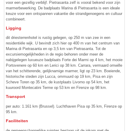
voor een gezellig verblijf. Pietrasanta zelf is vooral bekend voor zijn
marmerbewerking. De badplaats Marina di Pietrasanta is een ideale
keuze voor een ontspannen vakantie die strandgenoegens en cultuur
combineert.
Ligging
dit driesterrenhotel is rustig gelegen, op 250 m van zee in een
residentiële wijk. U bevindt zich hier op 400 m van het centrum van
Marina di Pietrasanta en op 3,5 km van Pietrasanta. Tot de
excursiemogelijkheden in de regio behoren onder meer de
nabijgelegen luxueuze badplaats Forte dei Marmi op 4 km, het mooie
Portovenere op 60 km en Lerici op 38 km. Carrara, vermaard omwille
van het schitterende, gelijknamige marmer, ligt op 23 km. Boeiende,
historische steden zijn Lucca, ommuurd op 19 km, Pisa en zijn
Scheve Toren op 35 km, de kustplaats Livorno op 54 km, het
kuuroord Montecatini Terme op 53 km en Firenze op 98 km.
Transport
per auto: 1.161 km (Brussel). Luchthaven Pisa op 35 km, Firenze op
95 km.
Faciliteiten
de gemeenschappelijke ruimtes bestaan uit de inkom met de