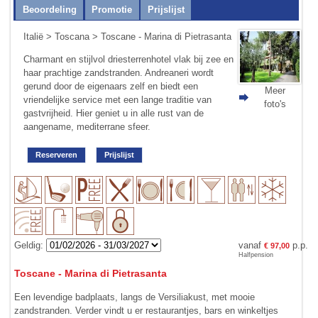
Beoordeling
Promotie
Prijslijst
Italië
>
Toscana
> Toscane - Marina di Pietrasanta
Charmant en stijlvol driesterrenhotel vlak bij zee en
haar prachtige zandstranden. Andreaneri wordt
gerund door de eigenaars zelf en biedt een
Meer
vriendelijke service met een lange traditie van
foto's
gastvrijheid. Hier geniet u in alle rust van de
aangename, mediterrane sfeer.
Reserveren
Prijslijst
Geldig:
vanaf
p.p.
€ 97,00
Halfpension
Toscane - Marina di Pietrasanta
Een levendige badplaats, langs de Versiliakust, met mooie
zandstranden. Verder vindt u er restaurantjes, bars en winkeltjes