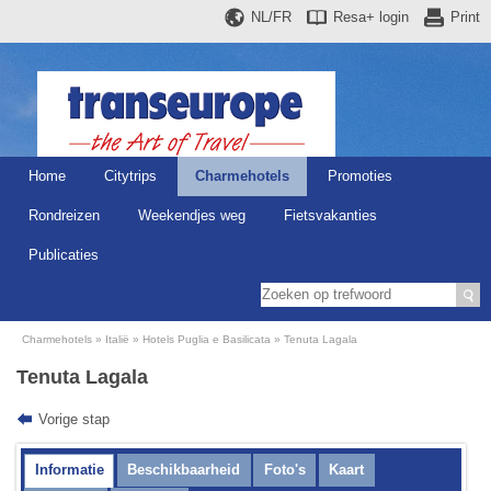
NL/FR
Resa+
login
Print
Home
Citytrips
Charmehotels
Promoties
Rondreizen
Weekendjes weg
Fietsvakanties
Publicaties
Charmehotels
Italië
Hotels Puglia e Basilicata
Tenuta Lagala
Tenuta Lagala
Vorige stap
Informatie
Beschikbaarheid
Foto's
Kaart