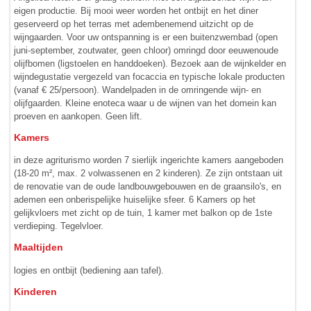
eigen productie. Bij mooi weer worden het ontbijt en het diner
geserveerd op het terras met adembenemend uitzicht op de
wijngaarden. Voor uw ontspanning is er een buitenzwembad (open
juni-september, zoutwater, geen chloor) omringd door eeuwenoude
olijfbomen (ligstoelen en handdoeken). Bezoek aan de wijnkelder en
wijndegustatie vergezeld van focaccia en typische lokale producten
(vanaf € 25/persoon). Wandelpaden in de omringende wijn- en
olijfgaarden. Kleine enoteca waar u de wijnen van het domein kan
proeven en aankopen. Geen lift.
Kamers
in deze agriturismo worden 7 sierlijk ingerichte kamers aangeboden
(18-20 m², max. 2 volwassenen en 2 kinderen). Ze zijn ontstaan uit
de renovatie van de oude landbouwgebouwen en de graansilo's, en
ademen een onberispelijke huiselijke sfeer. 6 Kamers op het
gelijkvloers met zicht op de tuin, 1 kamer met balkon op de 1ste
verdieping. Tegelvloer.
Maaltijden
logies en ontbijt (bediening aan tafel).
Kinderen