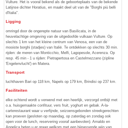
Vulture. Het is vooral bekend als de geboorteplaats van de bekende
Latijnse dichter Horatius, en maakt deel uit van de "Borghi più belli
d'Italia".
Ligging
omringd door de ongerepte natuur van Basilicata, in de
heuvelachtige omgeving van de uitgedoofde vulkaan Vulture. Op
slechts 1 km van het kleine centrum van Venosa, een van de
mooiste borghi (stadjes) van Italië. Te ontdekken op slechts 30 min.
rijden: de meren van Monticchio, Melfi, Lagopesole, Acerenza. Op
resp. 45 min - 1 u rijden: Pietrapertosa en Castelmezzano (zipline
'Engelenvlucht') en Matera.
Transport
luchthaven Bari op 118 km, Napels op 179 km, Brindisi op 237 km.
Faciliteiten
elke ochtend wordt u verwend met een heerlijk, verzorgd ontbijt met
o.a. huisgemaakte confituur, vers fruit, yoghurt en gebak. A-la-
carterestaurant waar u verfijnde, seizoensgebonden streekgerechten
kan proeven (gesloten op maandag, op zaterdag en zondag ook
open voor de lunch, reservering vooraf aanbevolen). Arnaldo en
Angelica heten u er graag welkom met een bijpassende wijn van