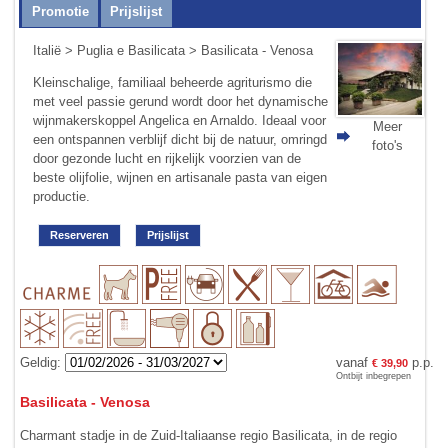
Promotie
Prijslijst
Italië
>
Puglia e Basilicata
> Basilicata - Venosa
Kleinschalige, familiaal beheerde agriturismo die
met veel passie gerund wordt door het dynamische
wijnmakerskoppel Angelica en Arnaldo. Ideaal voor
Meer
een ontspannen verblijf dicht bij de natuur, omringd
foto's
door gezonde lucht en rijkelijk voorzien van de
beste olijfolie, wijnen en artisanale pasta van eigen
productie.
Reserveren
Prijslijst
Geldig:
vanaf
p.p.
€ 39,90
Ontbijt inbegrepen
Basilicata - Venosa
Charmant stadje in de Zuid-Italiaanse regio Basilicata, in de regio