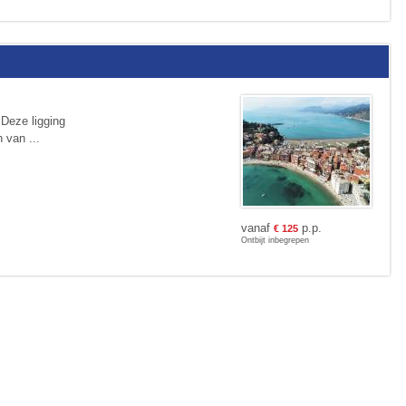
. Deze ligging
 van ...
vanaf
p.p.
€
125
Ontbijt inbegrepen