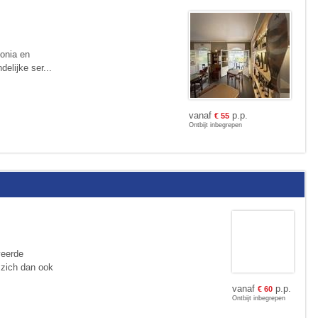
Sonia en
delijke ser...
vanaf
p.p.
€
55
Ontbijt inbegrepen
veerde
 zich dan ook
vanaf
p.p.
€
60
Ontbijt inbegrepen