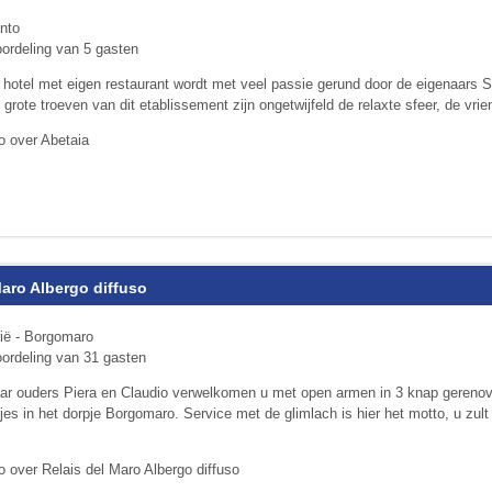
nto
ordeling van 5 gasten
al hotel met eigen restaurant wordt met veel passie gerund door de eigenaars 
grote troeven van dit etablissement zijn ongetwijfeld de relaxte sfeer, de vrien
o over Abetaia
Maro Albergo diffuso
rië - Borgomaro
ordeling van 31 gasten
ar ouders Piera en Claudio verwelkomen u met open armen in 3 knap gereno
jes in het dorpje Borgomaro. Service met de glimlach is hier het motto, u zult
o over Relais del Maro Albergo diffuso