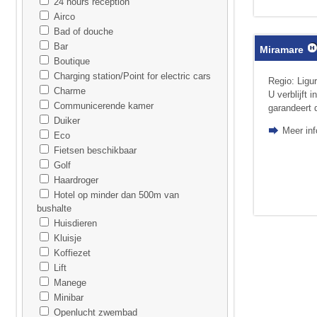
24 hours reception
Airco
Bad of douche
Bar
Miramare
Boutique
Charging station/Point for electric cars
Regio: Ligur
Charme
U verblijft 
Communicerende kamer
garandeert 
Duiker
Meer inf
Eco
Fietsen beschikbaar
Golf
Haardroger
Hotel op minder dan 500m van
bushalte
Huisdieren
Kluisje
Koffiezet
Lift
Manege
Minibar
Openlucht zwembad