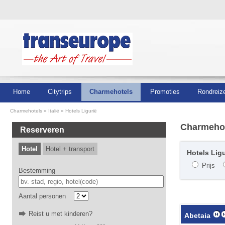
Home
Citytrips
Charmehotels
Promoties
Rondreiz
Charmehotels
Italië
Hotels Ligurië
Charmeho
Reserveren
Hotel
Hotel + transport
Hotels Ligu
Prijs
Bestemming
Aantal personen
Reist u met kinderen?
Abetaia