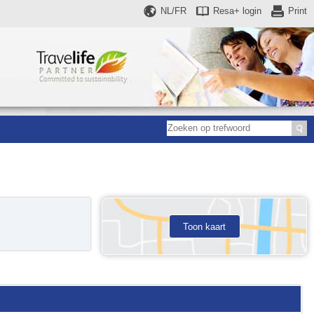
NL/FR
Resa+
login
Print
Toon kaart