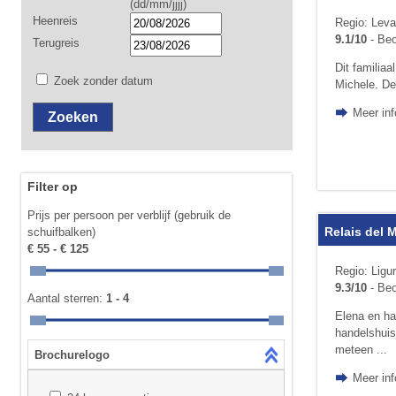
(dd/mm/jjjj)
Heenreis
Regio: Leva
9.1/10
- Beo
Terugreis
Dit familia
Zoek zonder datum
Michele. De 
Meer inf
Filter op
Prijs per persoon per verblijf (gebruik de
Relais del 
schuifbalken)
€ 55 - € 125
Regio: Ligu
9.3/10
- Beo
Aantal sterren:
1 - 4
Elena en ha
handelshuis
meteen ...
Brochurelogo
Meer inf