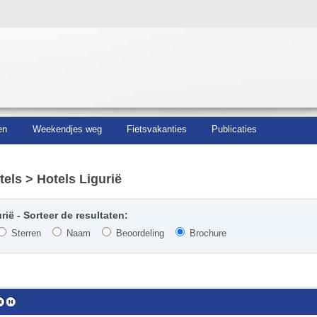
en
Weekendjes weg
Fietsvakanties
Publicaties
tels
> Hotels Ligurië
rië - Sorteer de resultaten:
Sterren
Naam
Beoordeling
Brochure