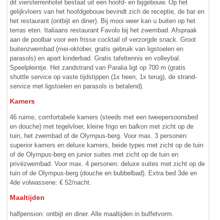
dit viersterrenhotel bestaat uit een hoofd- en bijgebouw. Op het
gelijkvloers van het hoofdgebouw bevindt zich de receptie, de bar en
het restaurant (ontbijt en diner). Bij mooi weer kan u buiten op het
terras eten. Italiaans restaurant Favolo bij het zwembad. Afspraak
aan de poolbar voor een frisse cocktail of verzorgde snack. Groot
buitenzwembad (mei-oktober, gratis gebruik van ligstoelen en
parasols) en apart kinderbad. Gratis tafeltennis en volleybal.
Speelpleintje. Het zandstrand van Paralia ligt op 700 m (gratis
shuttle service op vaste tijdstippen (1x heen, 1x terug), de strand­
service met ligstoelen en parasols is betalend).
Kamers
46 ruime, comfortabele kamers (steeds met een tweepersoonsbed
en douche) met tegelvloer, kleine frigo en balkon met zicht op de
tuin, het zwembad of de Olympus-berg. Voor max. 3 personen:
superior kamers en deluxe kamers, beide types met zicht op de tuin
of de Olympus-berg en junior suites met zicht op de tuin en
privézwembad. Voor max. 4 personen: deluxe suites met zicht op de
tuin of de Olympus-berg (douche en bubbelbad). Extra bed 3de en
4de volwassene: € 52/nacht.
Maaltijden
halfpension: ontbijt en diner. Alle maaltijden in buffetvorm.