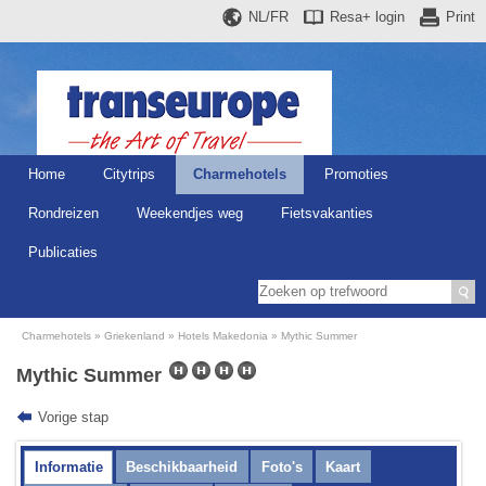
NL/FR
Resa+
login
Print
Home
Citytrips
Charmehotels
Promoties
Rondreizen
Weekendjes weg
Fietsvakanties
Publicaties
Charmehotels
Griekenland
Hotels Makedonia
Mythic Summer
Mythic Summer
Vorige stap
Informatie
Beschikbaarheid
Foto's
Kaart