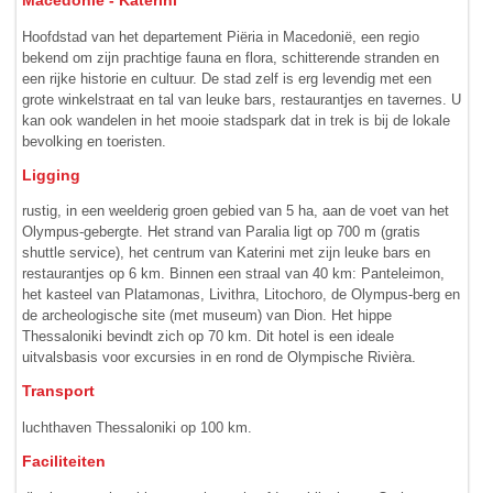
Macedonië - Katerini
Hoofdstad van het departement Piëria in Macedonië, een regio
bekend om zijn prachtige fauna en flora, schitterende stranden en
een rijke historie en cultuur. De stad zelf is erg levendig met een
grote winkelstraat en tal van leuke bars, restaurantjes en tavernes. U
kan ook wandelen in het mooie stadspark dat in trek is bij de lokale
bevolking en toeristen.
Ligging
rustig, in een weelderig groen gebied van 5 ha, aan de voet van het
Olympus-gebergte. Het strand van Paralia ligt op 700 m (gratis
shuttle service), het centrum van Katerini met zijn leuke bars en
restaurantjes op 6 km. Binnen een straal van 40 km: Panteleimon,
het kasteel van Platamonas, Livithra, Litochoro, de Olympus-berg en
de archeologische site (met museum) van Dion. Het hippe
Thessaloniki bevindt zich op 70 km. Dit hotel is een ideale
uitvalsbasis voor excursies in en rond de Olympische Rivièra.
Transport
luchthaven Thessaloniki op 100 km.
Faciliteiten