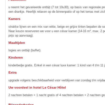
u neemt het gevarieerde ontbijt (7 tot 10u30), op basis van regionale p
een drankje. Heerlijk relaxen op de binnenpatio of op het terras met z
Kamers
strakke lijnen en een mix van witte, beige en grijze tinten bepalen de
Naar keuze reserveren we voor u een césar kamer (14-16 m², max. 2 pe
prijs op aanvraag).
Maaltijden
logies en ontbijt (buffet).
Kinderen
kinderbedje gratis. Enkel in een césar luxe kamer: 1 kind van 4 t/m 11 
Extra
upgrade volgens beschikbaarheid voor verblijven van zondag t/m vrijdag
Uw voordeel in hotel Le César Hôtel
2 nachten betalen + 1 nacht gratis of 4 nachten betalen + 2 nachten gr
Bijzonderheden