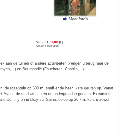
Meer foto's
vanaf
p.p.
€ 87,00
Ontbijt inbegrepen
 aan de tuinen of andere activiteiten brengen u terug naar de
oyes,...) en Bourgondië (Fouchères, Chablis,...).
n, de rozentuin op 600 m, snuif er de heerlijkste geuren op. Vanaf
int-Ayoul, de stadswallen en de ondergrondse gangen. Excursies:
ie-Dontilly en in Bray-sur-Seine, beide op 20 km, kunt u zowel