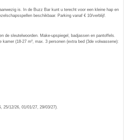
 aanwezig is. In de Buzz Bar kunt u terecht voor een kleine hap en
zelschapsspellen beschikbaar. Parking vanaf € 10/verblijf.
rmen de sleutelwoorden. Make-upspiegel, badjassen en pantoffels.
e kamer (18-27 m², max. 3 personen (extra bed (3de volwassene):
, 25/12/26, 01/01/27, 29/03/27).