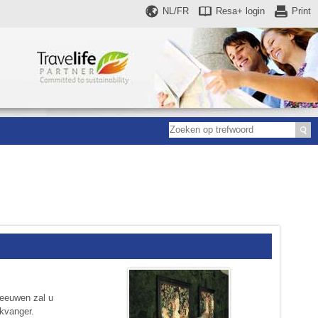
NL/FR
Resa+
login
Print
leeuwen zal u
ikvanger.