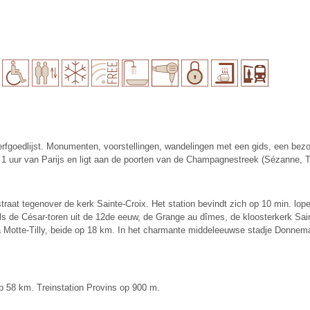
goedlijst. Monumenten, voorstellingen, wandelingen met een gids, een bezoek
 1 uur van Parijs en ligt aan de poorten van de Champagnestreek (Sézanne, Tr
raat tegenover de kerk Sainte-Croix. Het station bevindt zich op 10 min. lope
als de César-toren uit de 12de eeuw, de Grange au dîmes, de kloosterkerk Sa
 Motte-Tilly, beide op 18 km. In het charmante middeleeuwse stadje Donnemar
p 58 km. Treinstation Provins op 900 m.