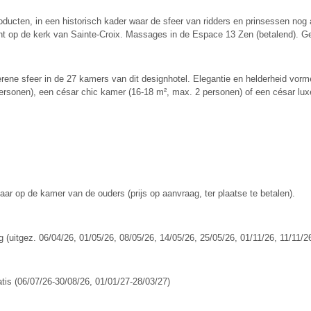
roducten, in een historisch kader waar de sfeer van ridders en prinsessen nog
icht op de kerk van Sainte-Croix. Massages in de Espace 13 Zen (betalend). Ge
 serene sfeer in de 27 kamers van dit designhotel. Elegantie en helderheid vo
rsonen), een césar chic kamer (16-18 m², max. 2 personen) of een césar lux
jaar op de kamer van de ouders (prijs op aanvraag, ter plaatse te betalen).
 (uitgez. 06/04/26, 01/05/26, 08/05/26, 14/05/26, 25/05/26, 01/11/26, 11/11/26
atis (06/07/26-30/08/26, 01/01/27-28/03/27)