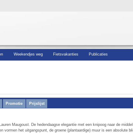
en
Weekendjes weg
Fietsvakanties
Publicaties
Promotie
Prijslijst
ct Lauren Maugoust. De hedendaagse elegantie met een knipoog naar de midde
len vormen het uitgangspunt, de groene (plantaardige) muur is een absolute bl