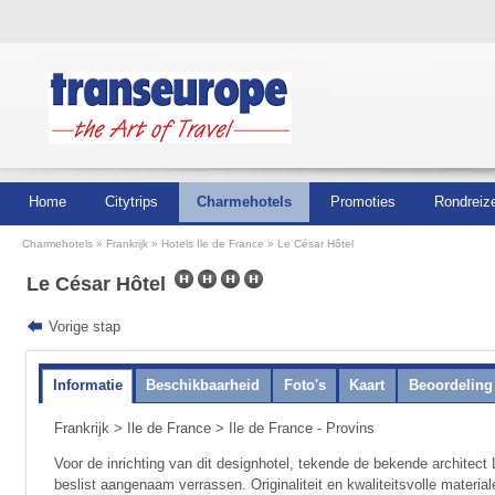
Home
Citytrips
Charmehotels
Promoties
Rondreiz
Charmehotels
Frankrijk
Hotels Ile de France
Le César Hôtel
Le César Hôtel
Vorige stap
Informatie
Beschikbaarheid
Foto's
Kaart
Beoordeling
Frankrijk
>
Ile de France
> Ile de France - Provins
Voor de inrichting van dit designhotel, tekende de bekende archite
beslist aangenaam verrassen. Originaliteit en kwaliteitsvolle materia