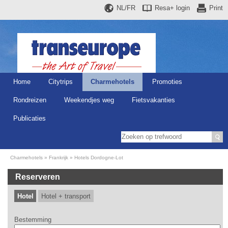
NL/FR
Resa+
login
Print
Home
Citytrips
Charmehotels
Promoties
Rondreizen
Weekendjes weg
Fietsvakanties
Publicaties
Charmehotels
Frankrijk
Hotels Dordogne-Lot
Reserveren
Hotel
Hotel + transport
Bestemming