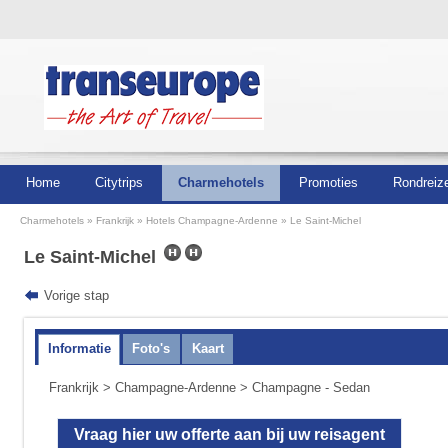
Home
Citytrips
Charmehotels
Promoties
Rondreiz
Charmehotels
Frankrijk
Hotels Champagne-Ardenne
Le Saint-Michel
Le Saint-Michel
Vorige stap
Informatie
Foto's
Kaart
Frankrijk
>
Champagne-Ardenne
> Champagne - Sedan
Vraag hier uw offerte aan bij uw reisagent