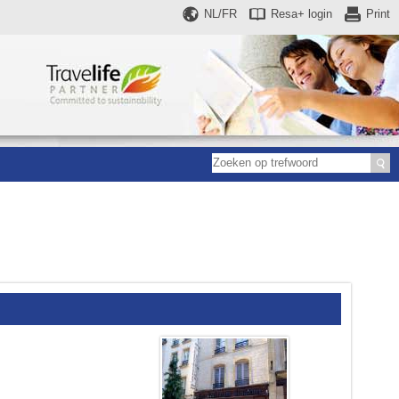
NL/FR
Resa+
login
Print