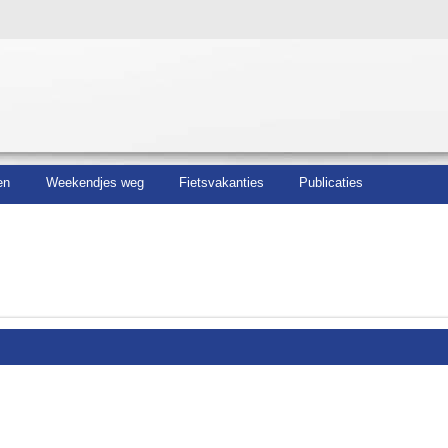
en
Weekendjes weg
Fietsvakanties
Publicaties