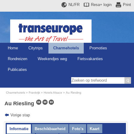
NL/FR
Resa+
login
Print
Home
Citytrips
Charmehotels
Promoties
Rondreizen
Weekendjes weg
Fietsvakanties
Publicaties
Charmehotels
Frankrijk
Hotels Alsace
Au Riesling
Au Riesling
Vorige stap
Informatie
Beschikbaarheid
Foto's
Kaart