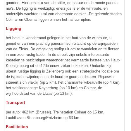
gaarden. Hier geniet u van de stilte, de natuur en de mooie pano­ra­
ma's. De ligging is veelzijdig: enerzijds is er de wijn­route, en
anderzijds wachten u tal van charmante dorpjes. De gekende steden
Colmar en Obernai liggen binnen het half­uur rijden.
Ligging
het hotel is wondermooi gelegen in het hart van de wijnroute, u
geniet er van een prachtig panoramisch uitzicht op de wijn­gaarden
van de Elzas. De omgeving nodigt uit om te wandelen en te fietsen
in een zeer rustig kader. In de streek zijn enkele interessante
kastelen te bezichtigen waaronder het vermaarde kasteel van Haut-
Koenigsbourg uit de 12de eeuw, zeker bezoeken. Ondanks zijn
uiterst rustige ligging is Zellenberg ook een strate­gische locatie om
de typische wijndorpen in de buurt te gaan ontdekken: Riquewihr
situeert zich vlakbij (op 2 km), het charmante Ribeauvillé (op 4 km),
het schilderachtige Kayserberg (op 10 km) en Colmar, de
wijnhoofdstad van de Elzas (op 13 km).
Transport
per auto: 462 km (Brussel). Treinstation Colmar op 15 km.
Luchthaven Strasbourg/Entzheim op 63 km.
Faciliteiten