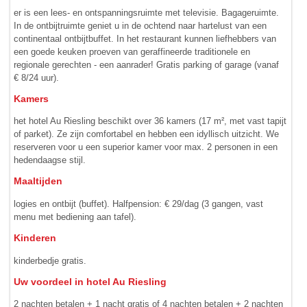
er is een lees- en ontspanningsruimte met televisie. Bagageruimte.
In de ontbijtruimte geniet u in de ochtend naar hartelust van een
continentaal ontbijtbuffet. In het restaurant kunnen liefhebbers van
een goede keuken proeven van geraffineerde tradi­tionele en
regionale gerechten - een aanrader! Gratis parking of garage (vanaf
€ 8/24 uur).
Kamers
het hotel Au Riesling beschikt over 36 kamers (17 m², met vast tapijt
of parket). Ze zijn comfortabel en hebben een idyllisch uitzicht. We
reserveren voor u een superior kamer voor max. 2 personen in een
hedendaagse stijl.
Maaltijden
logies en ontbijt (buffet). Halfpension: € 29/dag (3 gangen, vast
menu met bediening aan tafel).
Kinderen
kinderbedje gratis.
Uw voordeel in hotel Au Riesling
2 nachten betalen + 1 nacht gratis of 4 nachten betalen + 2 nachten