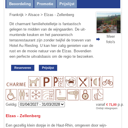
Beoordeling
Promotie
Prijslijst
Frankrijk
>
Alsace
> Elzas - Zellenberg
Dit charmant familiehotelletje is fantastisch
gelegen te midden van de wijn­gaarden. De uit­
muntende keuken en het panoramisch
Meer
terrasrestaurant zijn zonder twijfel de troe­ven van
foto's
Hotel Au Riesling. U kan hier zalig genieten van de
rust en de mooie natuur van de Elzas. Bovendien
een perfecte uit­vals­basis om de regio te bezoeken.
Reserveren
Prijslijst
Geldig:
vanaf
p.p.
€ 71,00
Ontbijt inbegrepen
Elzas - Zellenberg
Een gezellig klein dorpje in de Haut-Rhin, omgeven door wijn­