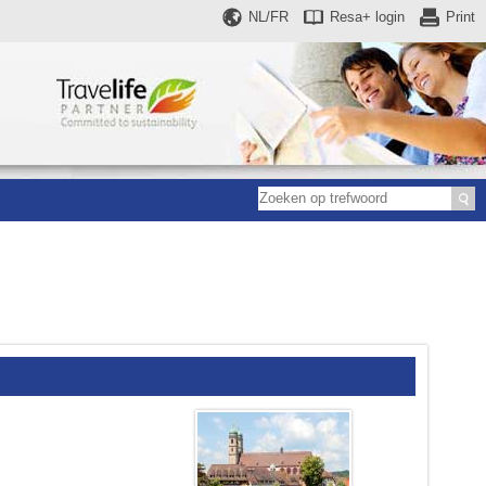
NL/FR
Resa+
login
Print