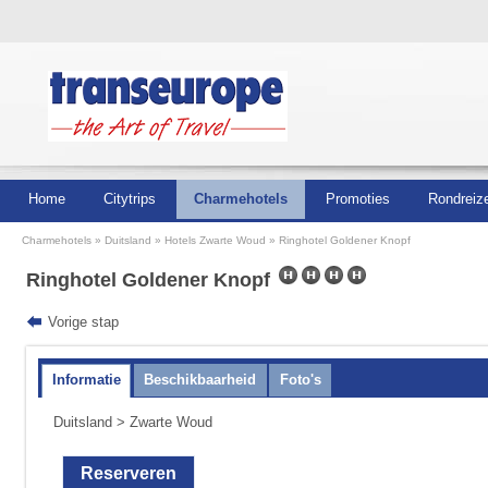
Home
Citytrips
Charmehotels
Promoties
Rondreiz
Charmehotels
Duitsland
Hotels Zwarte Woud
Ringhotel Goldener Knopf
Ringhotel Goldener Knopf
Vorige stap
Informatie
Beschikbaarheid
Foto's
Duitsland
>
Zwarte Woud
Reserveren