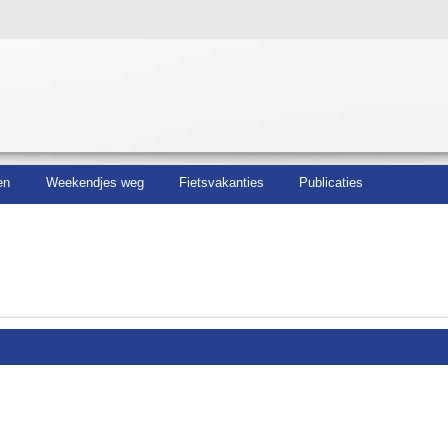
en
Weekendjes weg
Fietsvakanties
Publicaties