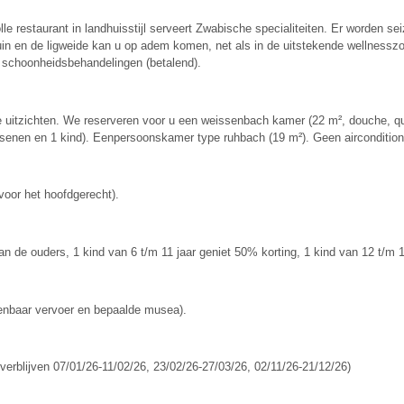
lle restaurant in landhuisstijl serveert Zwabische specialiteiten. Er worden s
 tuin en de ligweide kan u op adem komen, net als in de uitstekende wellne
 schoonheidsbehandelingen (betalend).
uitzichten. We reserveren voor u een weissenbach kamer (22 m², douche, qu
senen en 1 kind). Eenpersoonskamer type ruhbach (19 m²). Geen aircondition
voor het hoofdgerecht).
n de ouders, 1 kind van 6 t/m 11 jaar geniet 50% korting, 1 kind van 12 t/m 16
enbaar vervoer en bepaalde musea).
verblijven 07/01/26-11/02/26, 23/02/26-27/03/26, 02/11/26-21/12/26)