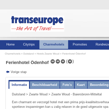
Home
Citytrips
Charmehotels
Promoties
Rondreiz
Charmehotels
Duitsland
Hotels Zwarte Woud
Ferienhotel Ödenhof
Ferienhotel Ödenhof
Vorige stap
Informatie
Beschikbaarheid
Foto's
Kaart
Beoordeling
Duitsland
>
Zwarte Woud
> Zwarte Woud - Baiersbronn-Mitteltal
Een charmant en verzorgd hotel met een prima prijs-kwaliteitsverhou
sportieve inspanningen kan u zalig relaxen in de goed uitgeruste sp