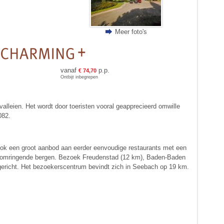
Meer foto's
vanaf
p.p.
€ 74,70
Ontbijt inbegrepen
lleien. Het wordt door toeristen vooral geapprecieerd omwille
082.
s ook een groot aanbod aan eerder eenvoudige restaurants met een
p de omringende bergen. Bezoek Freudenstad (12 km), Baden-Baden
gericht. Het bezoekerscentrum bevindt zich in Seebach op 19 km.