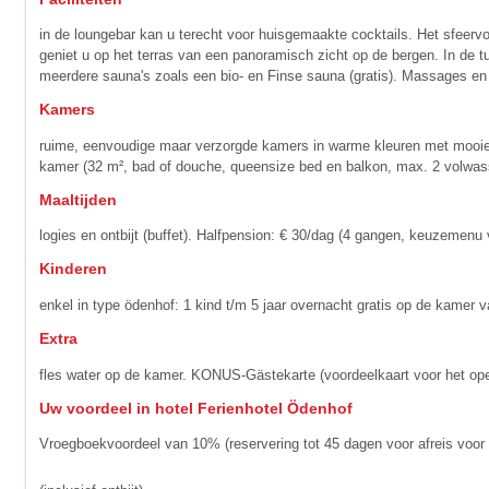
in de loungebar kan u terecht voor huisgemaakte cocktails. Het sfeervo
geniet u op het terras van een panoramisch zicht op de bergen. In de
meerdere sauna's zoals een bio- en Finse sauna (gratis). Massages en
Kamers
ruime, eenvoudige maar verzorgde kamers in warme kleuren met mooie 
kamer (32 m², bad of douche, queensize bed en balkon, max. 2 volwas
Maaltijden
logies en ontbijt (buffet). Halfpension: € 30/dag (4 gangen, keuzemenu 
Kinderen
enkel in type ödenhof: 1 kind t/m 5 jaar overnacht gratis op de kamer va
Extra
fles water op de kamer. KONUS-Gästekarte (voordeelkaart voor het op
Uw voordeel in hotel Ferienhotel Ödenhof
Vroegboekvoordeel van 10% (reservering tot 45 dagen voor afreis voor 