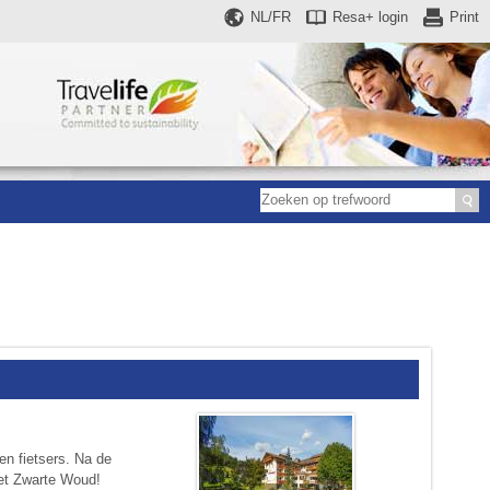
NL/FR
Resa+
login
Print
en fietsers. Na de
het Zwarte Woud!