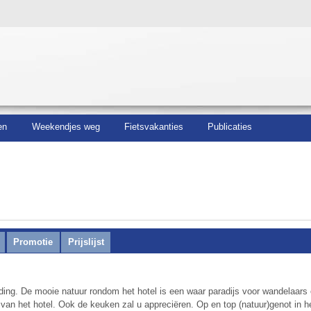
en
Weekendjes weg
Fietsvakanties
Publicaties
Promotie
Prijslijst
ding. De mooie natuur rondom het hotel is een waar paradijs voor wandelaars 
a van het hotel. Ook de keuken zal u appreciëren. Op en top (natuur)genot in 