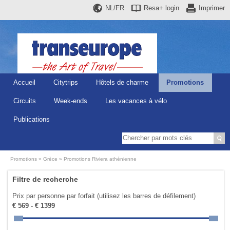
NL/FR
Resa+
login
Imprimer
Accueil
Citytrips
Hôtels de charme
Promotions
Circuits
Week-ends
Les vacances à vélo
Publications
Promotions
Grèce
Promotions Riviera athénienne
Filtre de recherche
Prix par personne par forfait (utilisez les barres de défilement)
€ 569 - € 1399