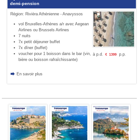
demi-pension
Région: Rivièra Athénienne - Anavyssos
vol Bruxelles-Athènes a/r avec Aegean
Airlines ou Brussels Airlines
7 nuits
7x petit déjeuner buffet
7x dîner (buffet)
voucher pour 1 boisson dans le bar (vin,
à p.d.
p.p.
€
1399
bière ou boisson rafraîchissante)
En savoir plus