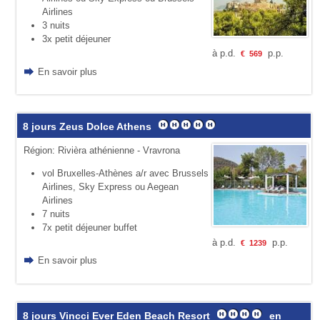
Airlines
3 nuits
3x petit déjeuner
à p.d.
p.p.
€
569
En savoir plus
8 jours Zeus Dolce Athens
Région: Rivièra athénienne - Vravrona
vol Bruxelles-Athènes a/r avec Brussels
Airlines, Sky Express ou Aegean
Airlines
7 nuits
7x petit déjeuner buffet
à p.d.
p.p.
€
1239
En savoir plus
8 jours Vincci Ever Eden Beach Resort
en