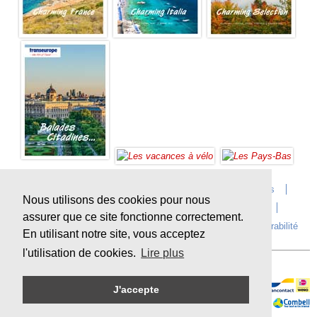
Accueil
Infos sur Transeurope
Postes vacants
Nous utilisons des cookies pour nous
Contact
Questions?
Agences
Extras
assurer que ce site fonctionne correctement.
Conditions de voyage
Assurances
privacy
Durabilité
En utilisant notre site, vous acceptez
l'utilisation de cookies.
Lire plus
J'accepte
Paiement en ligne sécurisé
Sitemap
© Copyright
Transeurope
, 2000-
2026, All rights reserved.
Cloud hosting by