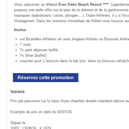
Vous séjournez au
Vincci Ever Eden Beach Resort ****
, superbemen
propose une belle offre sur le plan de la détente et de la gastronomie
nautiques (wakeboard, canoë, plongée,...). Outre Athènes, il y a l'i
Vouliagmeni. Dans les environs immédiats de l'hôtel vous trouvez au
Inclus
vol Bruxelles-Athènes a/r avec Aegean Airlines ou Brussels Airlin
7 nuits
7x petit déjeuner buffet
7x dîner (buffet)
voucher pour 1 boisson dans le bar (vin, bière ou boisson rafraîch
Réservez cette promotion
Validité
Prix par personne sur la base d'une chambre double standard deluxe av
Example de prix en date du 02/07/26
Départ le
10/07, 13/08/26 : € 1879