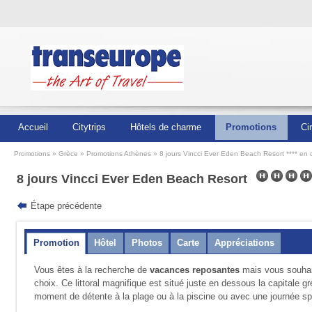
Accueil
Citytrips
Hôtels de charme
Promotions
Ci
Promotions
Grèce
Promotions Athènes
8 jours Vincci Ever Eden Beach Resort **** en
8 jours Vincci Ever Eden Beach Resort
Étape précédente
Promotion
Hôtel
Photos
Carte
Appréciations
Vous êtes à la recherche de
vacances reposantes
mais vous souha
choix. Ce littoral magnifique est situé juste en dessous la capitale g
moment de détente à la plage ou à la piscine ou avec une journée spo