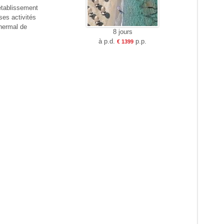
 établissement
ses activités
thermal de
8 jours
à p.d.
p.p.
€ 1399