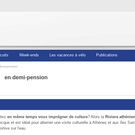
rcuits
Week-ends
Les vacances à vélo
Publications
 demi-pension
en demi-pension
itez
en même temps vous imprégner de culture
? Alors la
Riviera athénie
recque et est idéal pour alterner une visite culturelle à Athènes et aux îles Sa
rtive sur l'eau.