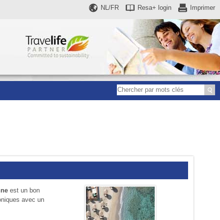
NL/FR
Resa+
login
Imprimer
nne
est un bon
roniques avec un