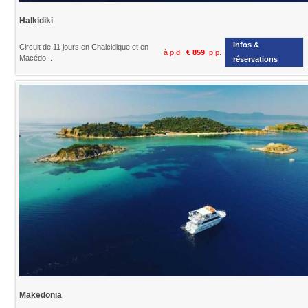
Halkidiki
Infos &
Circuit de 11 jours en Chalcidique et en
à p.d.
€ 859
p.p.
Macédo...
réservations
Makedonia