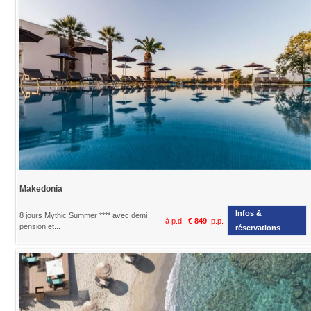
Makedonia
Infos &
8 jours Mythic Summer **** avec demi
à p.d.
€ 849
p.p.
pension et...
réservations