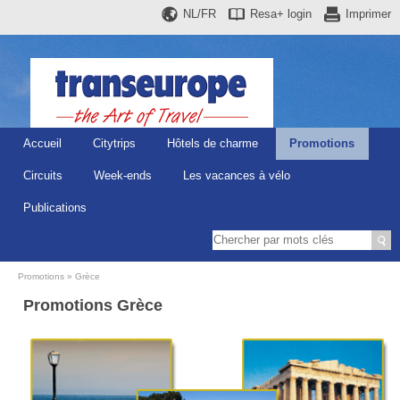
NL/FR
Resa+
login
Imprimer
Accueil
Citytrips
Hôtels de charme
Promotions
Circuits
Week-ends
Les vacances à vélo
Publications
Promotions
Grèce
Promotions Grèce