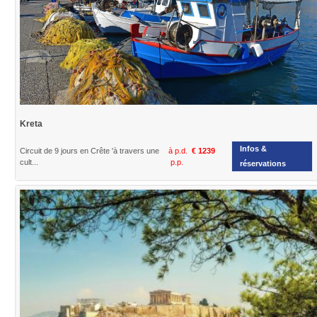
Kreta
Infos &
Circuit de 9 jours en Crête 'à travers une
à p.d.
€ 1239
cult...
p.p.
réservations