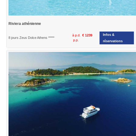
Riviera athénienne
Infos &
à p.d.
€ 1239
8 jours Zeus Dolce Athens *****
p.p.
réservations