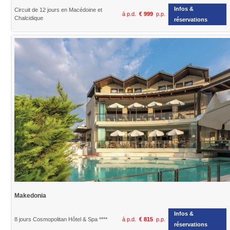
Infos &
Circuit de 12 jours en Macédoine et
à p.d.
€ 999
p.p.
Chalcidique
réservations
Makedonia
Infos &
8 jours Cosmopolitan Hôtel & Spa ****
à p.d.
€ 815
p.p.
réservations