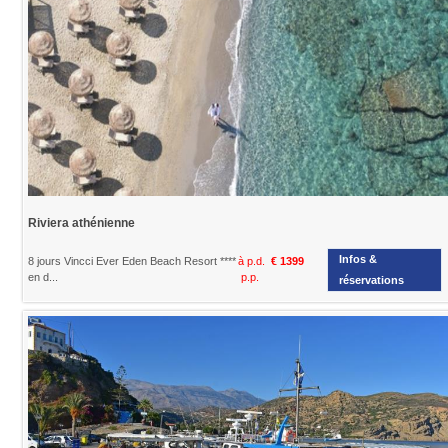
Riviera athénienne
Infos &
8 jours Vincci Ever Eden Beach Resort ****
à p.d.
€ 1399
en d...
p.p.
réservations