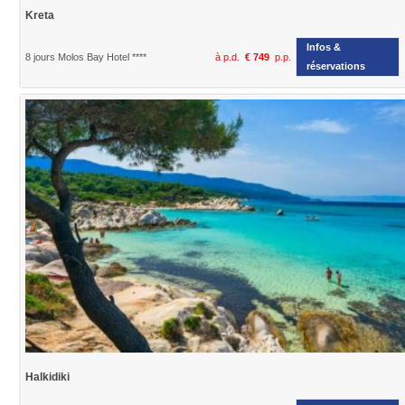
Kreta
Infos &
8 jours Molos Bay Hotel ****
à p.d.
€ 749
p.p.
réservations
Halkidiki