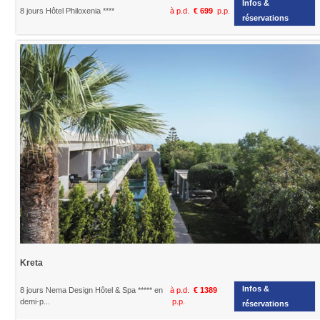
Infos &
8 jours Hôtel Philoxenia ****
à p.d.
€ 699
p.p.
réservations
Kreta
Infos &
8 jours Nema Design Hôtel & Spa ***** en
à p.d.
€ 1389
demi-p...
p.p.
réservations