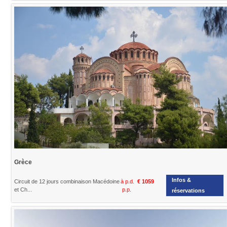
Grèce
Infos &
Circuit de 12 jours combinaison Macédoine
à p.d.
€ 1059
et Ch...
p.p.
réservations