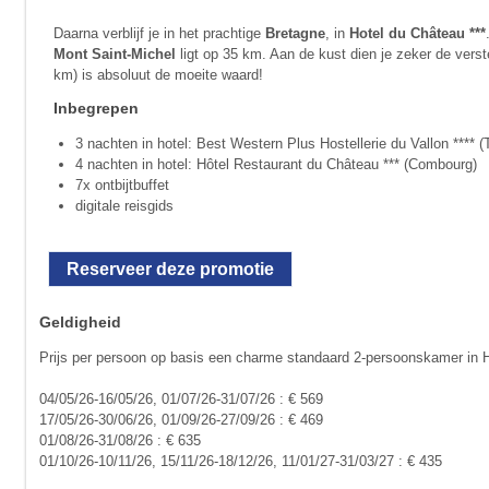
Daarna verblijf je in het prachtige
Bretagne
,
in
Hotel du Château ***
Mont Saint-Michel
ligt op 35 km. Aan de kust dien je zeker de vers
km) is absoluut de moeite waard!
Inbegrepen
3 nachten in hotel: Best Western Plus Hostellerie du Vallon **** (T
4 nachten in hotel: Hôtel Restaurant du Château *** (Combourg)
7x ontbijtbuffet
digitale reisgids
Reserveer deze promotie
Geldigheid
Prijs per persoon op basis een charme standaard 2-persoonskamer in H
04/05/26-16/05/26, 01/07/26-31/07/26 : € 569
17/05/26-30/06/26, 01/09/26-27/09/26 : € 469
01/08/26-31/08/26 : € 635
01/10/26-10/11/26, 15/11/26-18/12/26, 11/01/27-31/03/27 : € 435