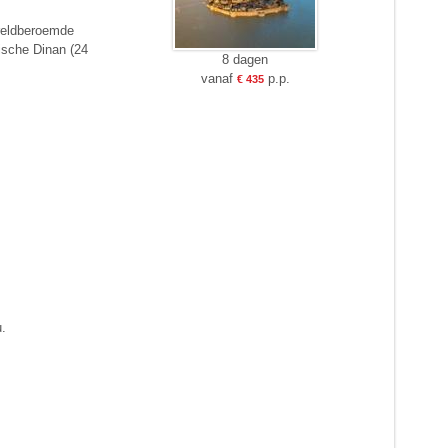
ereldberoemde
ische Dinan (24
8 dagen
vanaf
p.p.
€ 435
u.