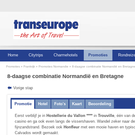
Home
Citytrips
Charmehotels
Promoties
Rondreiz
Promoties
Frankrijk
Promoties Normandie
8-daagse combinatie Normandië en Bretagn
8-daagse combinatie Normandië en Bretagne
Vorige stap
Promotie
Hotel
Foto's
Kaart
Beoordeling
Eerst verblijf je in
Hostellerie du Vallon ****
in
Trouville
, één van d
casino en ga ook even langs de vissershaven. Wandel zeker naar 
fijnzandstrand. Bezoek ook
Honfleur
met een mooie haven en typisc
Calvados wordt gemaakt.