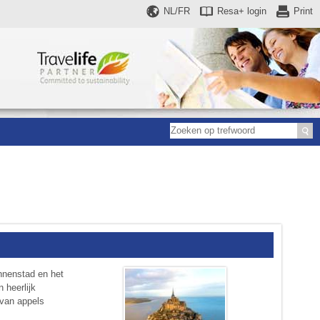
NL/FR
Resa+
login
Print
nnenstad en het
 heerlijk
 van appels