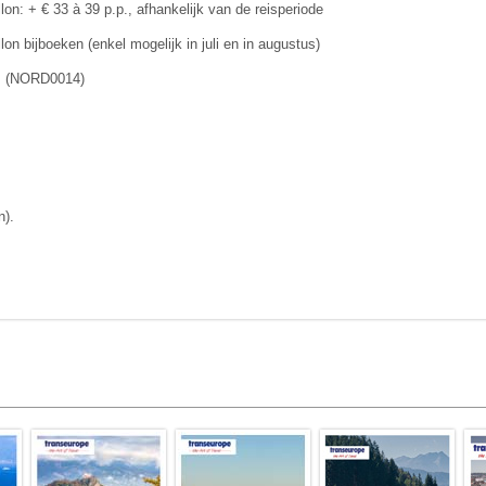
on: + € 33 à 39 p.p., afhankelijk van de reisperiode
allon bijboeken (enkel mogelijk in juli en in augustus)
.p. (NORD0014)
n).