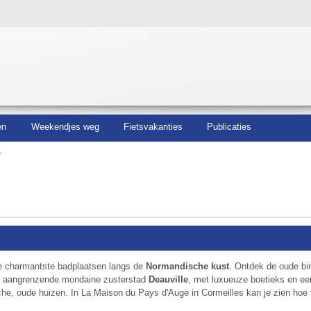
en
Weekendjes weg
Fietsvakanties
Publicaties
e
e charmantste badplaatsen langs de
Normandische kust
. Ontdek de oude bi
de aangrenzende mondaine zusterstad
Deauville
, met luxueuze boetieks en een
he, oude huizen. In La Maison du Pays d'Auge in Cormeilles kan je zien hoe