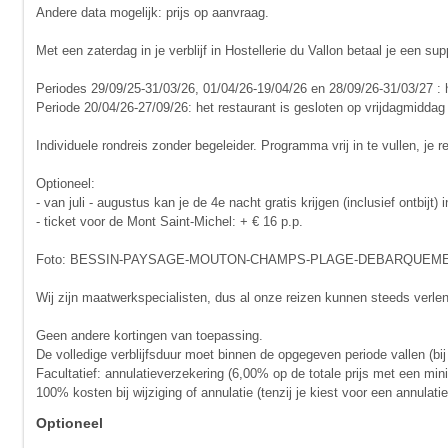
Andere data mogelijk: prijs op aanvraag.
Met een zaterdag in je verblijf in Hostellerie du Vallon betaal je een s
Periodes 29/09/25-31/03/26, 01/04/26-19/04/26 en 28/09/26-31/03/27 : 
Periode 20/04/26-27/09/26: het restaurant is gesloten op vrijdagmidd
Individuele rondreis zonder begeleider. Programma vrij in te vullen, je 
Optioneel:
- van juli - augustus kan je de 4e nacht gratis krijgen (inclusief ontbijt) 
- ticket voor de Mont Saint-Michel: + € 16 p.p.
Foto: BESSIN-PAYSAGE-MOUTON-CHAMPS-PLAGE-DEBARQUEME
Wij zijn maatwerkspecialisten, dus al onze reizen kunnen steeds verle
Geen andere kortingen van toepassing.
De volledige verblijfsduur moet binnen de opgegeven periode vallen (bij
Facultatief: annulatieverzekering (6,00% op de totale prijs met een mi
100% kosten bij wijziging of annulatie (tenzij je kiest voor een annula
Optioneel