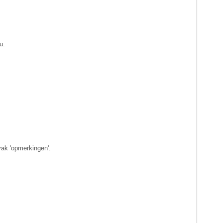
u.
vak 'opmerkingen'.