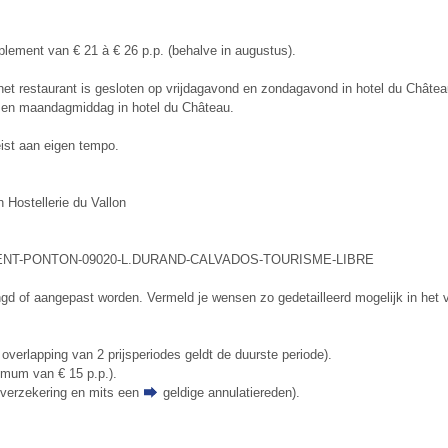
upplement van € 21 à € 26 p.p. (behalve in augustus).
het restaurant is gesloten op vrijdagavond en zondagavond in hotel du Châtea
ag en maandagmiddag in hotel du Château.
reist aan eigen tempo.
in Hostellerie du Vallon
NT-PONTON-09020-L.DURAND-CALVADOS-TOURISME-LIBRE
ngd of aangepast worden. Vermeld je wensen zo gedetailleerd mogelijk in het 
 overlapping van 2 prijsperiodes geldt de duurste periode).
nimum van € 15 p.p.).
tieverzekering en mits een
geldige annulatiereden
).