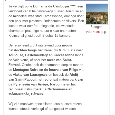
Je verblijft op le
Domaine de Camboyer ****
, een
landgoed van 8 ha halverwege tussen Toulouse en
de middeleeuwse stad Carcassonne, omringd door
een park met platanen, lindebomen en vijvers. Een
locatie waar comfort, elegantie, eeuwenoude
6 dagen
charme en prachtige natuur elkaar ontmoeten.
voor
p.p.
€ 595
Kleinschaligheid troef! Slechts 15 kamers.
De regio leent zicht uitstekend voor
mooie
fietstochten langs het Canal du Midi
. Fiets naar
Toulouse, Castelnaudary en Carcassonne
langs
de Voie verte, of naar het
meer van Saint-
Ferréol.
Ontdek ook de charmante dorpjes tussen
de
Montagne Noire en de heuvels van Piège
via
de
vlakte van Laurageais
en bezoek de
Abdij
van Saint-Papoul,
het
regionaal natuurpark van
de Pyreneeën van Ariège, Narbonne
en het
regionaal natuurpark La Narbonnaise en
Méditerranée, Béziers…
Wij zijn maatwerkspecialisten, dus al onze reizen
kunnen steeds verlengd of aangepast worden