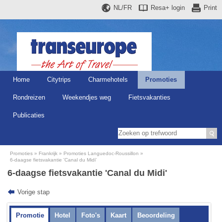
NL/FR
Resa+
login
Print
Home
Citytrips
Charmehotels
Promoties
Rondreizen
Weekendjes weg
Fietsvakanties
Publicaties
Promoties
Frankrijk
Promoties Languedoc-Roussillon
6-daagse fietsvakantie 'Canal du Midi'
6-daagse fietsvakantie 'Canal du Midi'
Vorige stap
Promotie
Hotel
Foto's
Kaart
Beoordeling