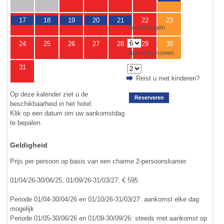
17
18
19
20
21
22
23
Aantal dagen
24
25
26
27
28
29
30
Aantal personen
31
Reist u met kinderen?
Op deze kalender ziet u de
Reserveren
beschikbaarheid in het hotel.
Klik op een datum om uw aankomstdag
te bepalen.
Geldigheid
Prijs per persoon op basis van een charme 2-persoonskamer.
01/04/26-30/06/25, 01/09/26-31/03/27: € 595
Periode 01/04-30/04/26 en 01/10/26-31/03/27: aankomst elke dag
mogelijk
Periode 01/05-30/06/26 en 01/09-30/09/26: steeds met aankomst op