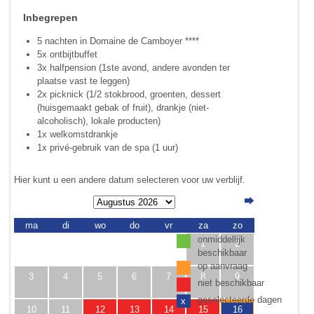
Inbegrepen
5 nachten in Domaine de Camboyer ****
5x ontbijtbuffet
3x halfpension (1ste avond, andere avonden ter
plaatse vast te leggen)
2x picknick (1/2 stokbrood, groenten, dessert
(huisgemaakt gebak of fruit), drankje (niet-
alcoholisch), lokale producten)
1x welkomstdrankje
1x privé-gebruik van de spa (1 uur)
Hier kunt u een andere datum selecteren voor uw verblijf.
ma
di
wo
do
vr
za
zo
onmiddellijk
1
2
beschikbaar
op aanvraag
3
4
5
6
7
8
9
niet beschikbaar
geselecteerde dagen
x
10
11
12
13
14
15
16