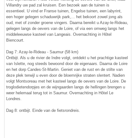
Villandry uw pad zal kruisen. Een bezoek aan de tuinen is
essentieel. U vind er Franse tuinen, Engelse tuinen, een labyrint,
een hoger gelegen schaduwrijk park,... het bekoort zowel jong als
oud, met of zonder groene vingers. Daarna bereikt u Azay-le-Rideau,
gelegen langs de oevers van de Loire, of via een omweg langs het
middeleeuwse kasteel van Langeais. Overnachting in Hôtel
Biencourt.
Dag 7: Azay-le-Rideau - Saumur (58 km)
Ontbijt. Als u de rivier de Indre volgt, ontdekt u het prachtige kasteel
van Islette, nog steeds bewoond door de eigenaars. Daarna de Loire
en het dorp Candes-St-Martin. Geniet van de rust en de stilte van
deze plek terwijl u even door de bloemrijke straten slentert. Nadien
volgt Montsoreau met het kasteel langs de oevers van de Loire. De
troglodietendorpjes en de wijngaarden langs de hellingen brengen u
weer helemaal terug tot in Saumur. Overnachting in Hôtel Le
Londres.
Dag 8: ontbijt. Einde van de fietsrondreis.