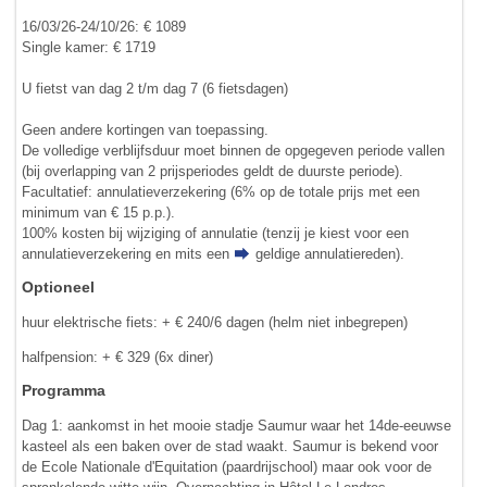
16/03/26-24/10/26: € 1089
Single kamer: € 1719
U fietst van dag 2 t/m dag 7 (6 fietsdagen)
Geen andere kortingen van toepassing.
De volledige verblijfsduur moet binnen de opgegeven periode vallen
(bij overlapping van 2 prijsperiodes geldt de duurste periode).
Facultatief: annulatieverzekering (6% op de totale prijs met een
minimum van € 15 p.p.).
100% kosten bij wijziging of annulatie (tenzij je kiest voor een
annulatieverzekering en mits een
geldige annulatiereden
).
Optioneel
huur elektrische fiets: + € 240/6 dagen (helm niet inbegrepen)
halfpension: + € 329 (6x diner)
Programma
Dag 1: aankomst in het mooie stadje Saumur waar het 14de-eeuwse
kasteel als een baken over de stad waakt. Saumur is bekend voor
de Ecole Nationale d'Equitation (paardrijschool) maar ook voor de