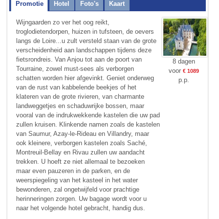
Promotie
Hotel
Foto's
Kaart
Wijngaarden zo ver het oog reikt,
troglodietendorpen, huizen in tufsteen, de oevers
langs de Loire...u zult versteld staan van de grote
verscheidenheid aan landschappen tijdens deze
fietsrondreis. Van Anjou tot aan de poort van
8 dagen
Tourraine, zowel must-sees als verborgen
voor
€ 1089
schatten worden hier afgevinkt. Geniet onderweg
p.p.
van de rust van kabbelende beekjes of het
klateren van de grote rivieren, van charmante
landweggetjes en schaduwrijke bossen, maar
vooral van de indrukwekkende kastelen die uw pad
zullen kruisen. Klinkende namen zoals de kastelen
van Saumur, Azay-le-Rideau en Villandry, maar
ook kleinere, verborgen kastelen zoals Saché,
Montreuil-Bellay en Rivau zullen uw aandacht
trekken. U hoeft ze niet allemaal te bezoeken
maar even pauzeren in de parken, en de
weerspiegeling van het kasteel in het water
bewonderen, zal ongetwijfeld voor prachtige
herinneringen zorgen. Uw bagage wordt voor u
naar het volgende hotel gebracht, handig dus.