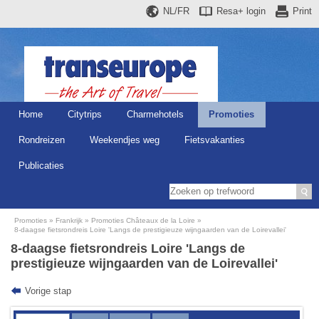
NL/FR
Resa+
login
Print
Home
Citytrips
Charmehotels
Promoties
Rondreizen
Weekendjes weg
Fietsvakanties
Publicaties
Promoties
Frankrijk
Promoties Châteaux de la Loire
8-daagse fietsrondreis Loire 'Langs de prestigieuze wijngaarden van de Loirevallei'
8-daagse fietsrondreis Loire 'Langs de
prestigieuze wijngaarden van de Loirevallei'
Vorige stap