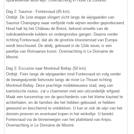
sprankelende witte wijn. Overnachting in Hôtel Le Londres.
Dag 2: Saumur - Fontevraud (45 km)
Ontbijt. De 1ste etappe slingert zicht langs de wijngaarden van
Saumur Champigny waar verfijnde rode wijnen worden geproduceerd.
Houd halt bij het Château de Brézé, bekend omwille van de
indrukwekkende kelders en ondergrondse gangen. Daarna verder
richting Fontevraud, dat als de grootste kloosterstad van Europa
wordt beschouwd. De abdij, gebouwd in de 12de eeuw, is een
pareltje van Romaanse kunst. Overnachting in Le Domaine de
Mestré.
Dag 3: Excursie naar Montreuil Bellay (50 km)
Ontbijt. Fiets langs de wijngaarden rond Fontevraud en volg verder
de bewegwijzerde fietsroute langs de rivier Le Thouet richting
Montreuil-Bellay. Deze prachtige middeleeuwse stad, weg van
toeristische routes, zal u charmeren met een uitzonderlijk erfgoed.
Maak een tussenstop om de geschiedenis van het kleine kasteel te
achterhalen, en de families die het hebben gebouwd, er hebben
gewoond en beschermd te ontdekken. U kan er ook de wijn van het
domein proeven en eventueel kopen in het winkeltje. U bereikt
Fontevraud via de binnenwegen van het platteland van Anjou.
Overnachting in Le Domaine de Mestré.