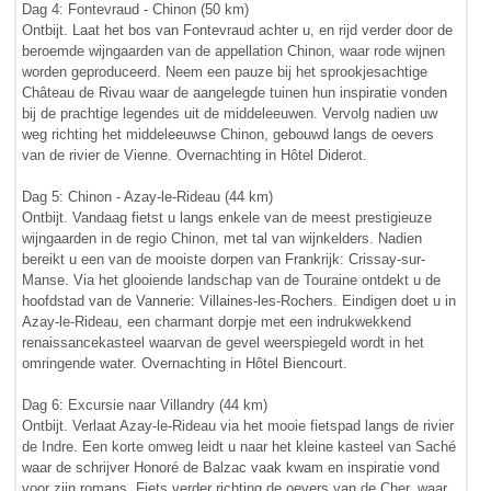
Dag 4: Fontevraud - Chinon (50 km)
Ontbijt. Laat het bos van Fontevraud achter u, en rijd verder door de
beroemde wijngaarden van de appellation Chinon, waar rode wijnen
worden geproduceerd. Neem een pauze bij het sprookjesachtige
Château de Rivau waar de aangelegde tuinen hun inspiratie vonden
bij de prachtige legendes uit de middeleeuwen. Vervolg nadien uw
weg richting het middeleeuwse Chinon, gebouwd langs de oevers
van de rivier de Vienne. Overnachting in Hôtel Diderot.
Dag 5: Chinon - Azay-le-Rideau (44 km)
Ontbijt. Vandaag fietst u langs enkele van de meest prestigieuze
wijngaarden in de regio Chinon, met tal van wijnkelders. Nadien
bereikt u een van de mooiste dorpen van Frankrijk: Crissay-sur-
Manse. Via het glooiende landschap van de Touraine ontdekt u de
hoofdstad van de Vannerie: Villaines-les-Rochers. Eindigen doet u in
Azay-le-Rideau, een charmant dorpje met een indrukwekkend
renaissancekasteel waarvan de gevel weerspiegeld wordt in het
omringende water. Overnachting in Hôtel Biencourt.
Dag 6: Excursie naar Villandry (44 km)
Ontbijt. Verlaat Azay-le-Rideau via het mooie fietspad langs de rivier
de Indre. Een korte omweg leidt u naar het kleine kasteel van Saché
waar de schrijver Honoré de Balzac vaak kwam en inspiratie vond
voor zijn romans. Fiets verder richting de oevers van de Cher, waar