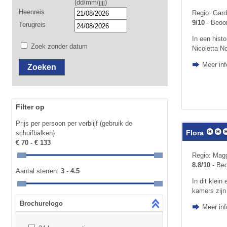
(dd/mm/jjjj)
Heenreis
Regio: Gard
9/10
- Beoor
Terugreis
In een hist
Zoek zonder datum
Nicoletta No
Meer inf
Filter op
Prijs per persoon per verblijf (gebruik de
Flora
schuifbalken)
€ 70 - € 133
Regio: Magg
8.8/10
- Beo
Aantal sterren:
3 - 4.5
In dit klein
kamers zijn 
Brochurelogo
Meer inf