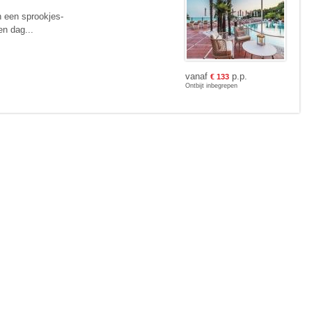
n een sprookjes­
en dag...
vanaf
p.p.
€
133
Ontbijt inbegrepen