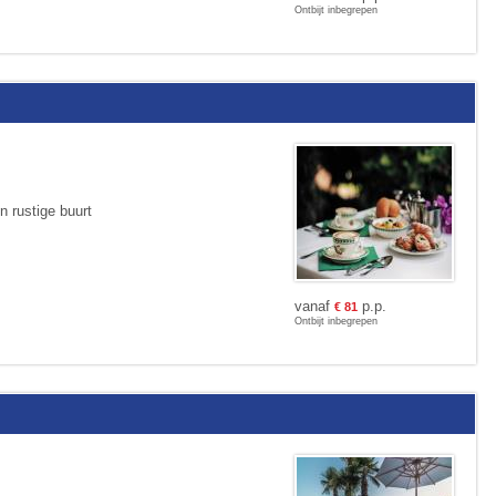
Ontbijt inbegrepen
n rustige buurt
vanaf
p.p.
€
81
Ontbijt inbegrepen