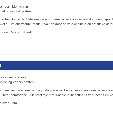
ameer - Montichiari
deling van 84 gasten
orische villa uit de 17de eeuw wacht u een persoonlijk onthaal door de zusjes
vello. Het char­man­te interieur valt op door de vele originele en artistieke detail
o over Palazzo Novello
ioremeer - Stresa
ordeling van 95 gasten
 en familiaal hotel aan het Lago Maggiore bent u verzekerd van een persoon­lij
uiterst comfortabel. Dit hotelletje met klassieke inrichting is zeer netjes en ke
o over Flora