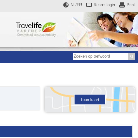
NL/FR
Resa+
login
Print
Toon kaart