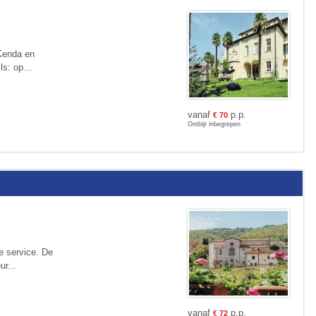
 Kenda en
s: op­...
vanaf
p.p.
€
70
Ontbijt inbegrepen
ke service. De
ur...
vanaf
p.p.
€
72