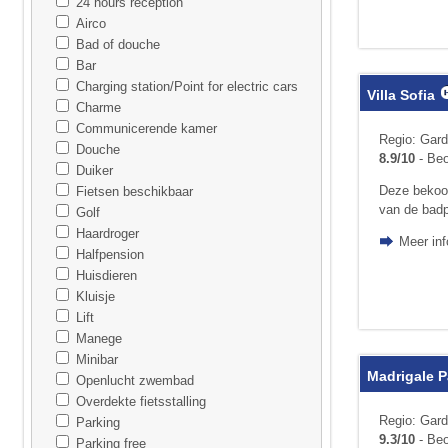
24 hours reception
Airco
Bad of douche
Bar
Charging station/Point for electric cars
Villa Sofia
Charme
Communicerende kamer
Regio: Gard
Douche
8.9/10
- Beo
Duiker
Deze bekoor
Fietsen beschikbaar
van de badp
Golf
Haardroger
Meer inf
Halfpension
Huisdieren
Kluisje
Lift
Manege
Minibar
Madrigale P
Openlucht zwembad
Overdekte fietsstalling
Regio: Gar
Parking
9.3/10
- Beo
Parking free