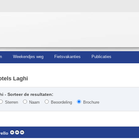
n
Weekendjes weg
Fietsvakanties
Publicaties
tels Laghi
i - Sorteer de resultaten:
Sterren
Naam
Beoordeling
Brochure
ello