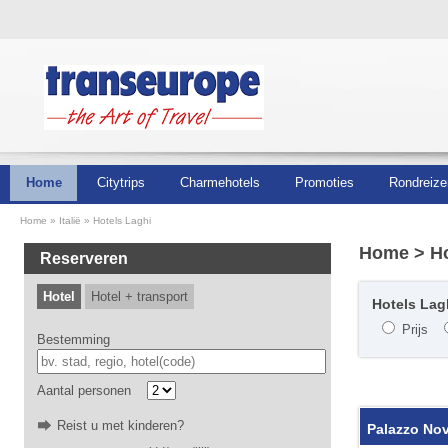
Home
Citytrips
Charmehotels
Promoties
Rondreize
Home
Italië
Hotels Laghi
Home
> Ho
Reserveren
Hotel
Hotel + transport
Hotels Lagh
Prijs
Bestemming
Aantal personen
Reist u met kinderen?
Palazzo Nov