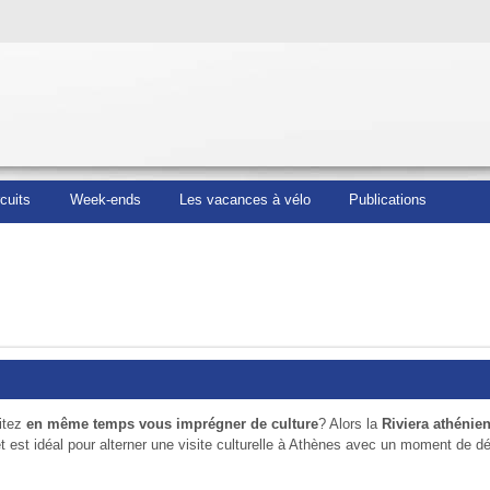
rcuits
Week-ends
Les vacances à vélo
Publications
itez
en même temps vous imprégner de culture
? Alors la
Riviera athénie
et est idéal pour alterner une visite culturelle à Athènes avec un moment de dé