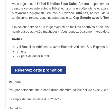
Vous séjournez à l'
hôtel 5 étoiles Zeus Dolce Athens
, superbement 
ceinture verdoyante entoure l'hôtel et lui offre un côté intime et apaisa
site archéologique de Brauron
à Vravrona.
Athènes
, berceau de la
athénienne, rendez-vous incontournable au
Cap Sounio avec le Te
L'excellent service et le large éventail de facilités sportives et de lo
nombreuses activités (nautiques). Vous pouvez également vous déten
Inclus
vol Bruxelles-Athènes a/r avec Brussels Airlines, Sky Express ou
7 nuits
7x petit déjeuner buffet
Réservez cette promotion
Validité
Prix par personne sur la base d'une chambre double deluxe avec vue s
Exemple de prix en date du 02/07/26
Départ le