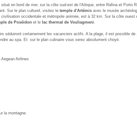
situé en bord de mer, sur la côte sud-est de l'Attique, entre Rafina et Porto R
nt. Sur le plan culturel, visitez le
temple d'Artémis
avec le musée archéologi
 civilisation occidentale et métropole animée, est à 32 km. Sur la côte ouest 
mple de Poséidon
et le
lac thermal de Vouliagmeni
.
isirs séduiront certainement les vacanciers actifs. A la plage, il est possible de
dre au spa. Et sur le plan culinaire vous serez absolument choyé.
 Aegean Airlines
ur la montagne.