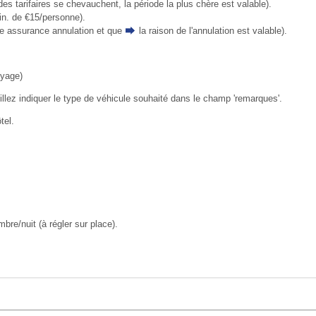
des tarifaires se chevauchent, la période la plus chère est valable).
in. de €15/personne).
ne assurance annulation et que
la raison de l'annulation
est valable).
oyage)
uillez indiquer le type de véhicule souhaité dans le champ 'remarques'.
tel.
re/nuit (à régler sur place).