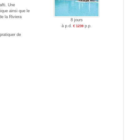
afti. Une
que ainsi que le
de la Riviera
8 jours
à p.d.
p.p.
€ 1239
 pratiquer de