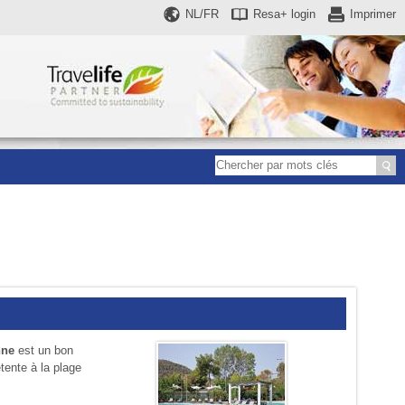
NL/FR
Resa+
login
Imprimer
nne
est un bon
tente à la plage