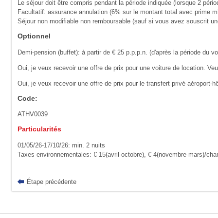
Le séjour doit être compris pendant la période indiquée (lorsque 2 pério
Facultatif: assurance annulation (6% sur le montant total avec prime m
Séjour non modifiable non remboursable (sauf si vous avez souscrit u
Optionnel
Demi-pension (buffet): à partir de € 25 p.p.p.n. (d'après la période du v
Oui, je veux recevoir une offre de prix pour une voiture de location. Ve
Oui, je veux recevoir une offre de prix pour le transfert privé aéroport-hô
Code:
ATHV0039
Particularités
01/05/26-17/10/26: min. 2 nuits
Taxes environnementales: € 15(avril-octobre), € 4(novembre-mars)/chamb
Étape précédente