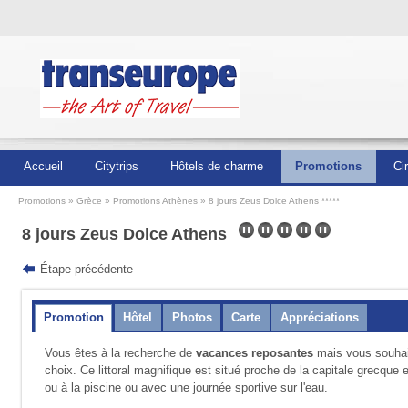
Accueil
Citytrips
Hôtels de charme
Promotions
Ci
Promotions
Grèce
Promotions Athènes
8 jours Zeus Dolce Athens *****
8 jours Zeus Dolce Athens
Étape précédente
Promotion
Hôtel
Photos
Carte
Appréciations
Vous êtes à la recherche de
vacances reposantes
mais vous souha
choix. Ce littoral magnifique est situé proche de la capitale grecque 
ou à la piscine ou avec une journée sportive sur l'eau.