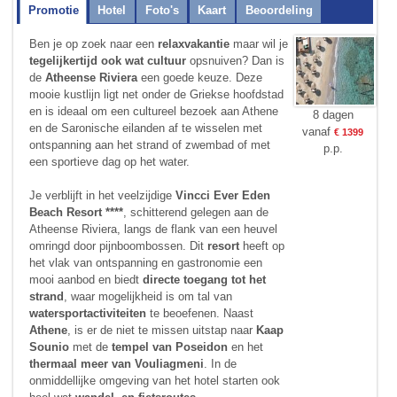
Promotie
Hotel
Foto's
Kaart
Beoordeling
Ben je op zoek naar een
relaxvakantie
maar wil je
tegelijkertijd ook wat cultuur
opsnuiven? Dan is
de
Atheense Riviera
een goede keuze. Deze
mooie kustlijn ligt net onder de Griekse hoofdstad
en is ideaal om een cultureel bezoek aan Athene
8 dagen
en de Saronische eilanden af te wisselen met
vanaf
€ 1399
ontspanning aan het strand of zwembad of met
p.p.
een sportieve dag op het water.
Je verblijft in het veelzijdige
Vincci Ever Eden
Beach Resort ****
, schitterend gelegen aan de
Atheense Riviera, langs de flank van een heuvel
omringd door pijnboombossen. Dit
resort
heeft op
het vlak van ontspanning en gastronomie een
mooi aanbod en biedt
directe toegang tot het
strand
, waar mogelijkheid is om tal van
watersportactiviteiten
te beoefenen. Naast
Athene
, is er de niet te missen uitstap naar
Kaap
Sounio
met de
tempel van Poseidon
en het
thermaal meer van Vouliagmeni
. In de
onmiddellijke omgeving van het hotel starten ook