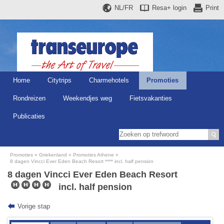
NL/FR
Resa+
login
Print
Home
Citytrips
Charmehotels
Promoties
Rondreizen
Weekendjes weg
Fietsvakanties
Publicaties
Promoties
Griekenland
Promoties Athene
8 dagen Vincci Ever Eden Beach Resort **** incl. half pension
8 dagen Vincci Ever Eden Beach Resort
incl. half pension
Vorige stap