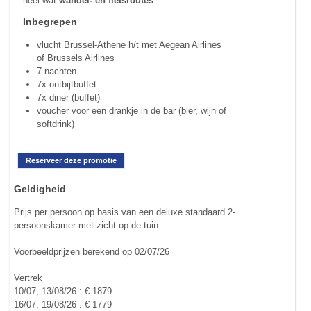
heel wat
wandel- en fietsroutes
.
Inbegrepen
vlucht Brussel-Athene h/t met Aegean Airlines
of Brussels Airlines
7 nachten
7x ontbijtbuffet
7x diner (buffet)
voucher voor een drankje in de bar (bier, wijn of
softdrink)
Reserveer deze promotie
Geldigheid
Prijs per persoon op basis van een deluxe standaard 2-
persoonskamer met zicht op de tuin.
Voorbeeldprijzen berekend op 02/07/26
Vertrek
10/07, 13/08/26 : € 1879
16/07, 19/08/26 : € 1779