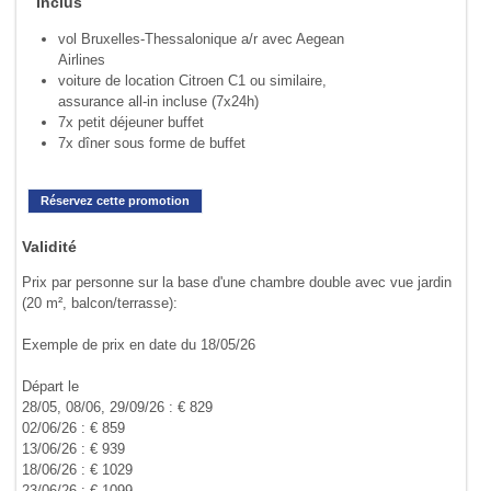
Inclus
vol Bruxelles-Thessalonique a/r avec Aegean
Airlines
voiture de location Citroen C1 ou similaire,
assurance all-in incluse (7x24h)
7x petit déjeuner buffet
7x dîner sous forme de buffet
Réservez cette promotion
Validité
Prix par personne sur la base d'une chambre double avec vue jardin
(20 m², balcon/terrasse):
Exemple de prix en date du 18/05/26
Départ le
28/05, 08/06, 29/09/26 : € 829
02/06/26 : € 859
13/06/26 : € 939
18/06/26 : € 1029
23/06/26 : € 1099