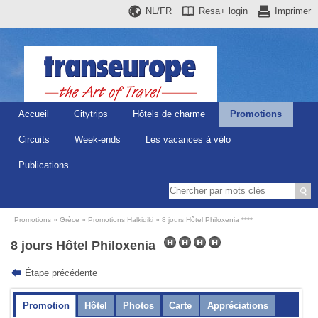
NL/FR
Resa+
login
Imprimer
Accueil
Citytrips
Hôtels de charme
Promotions
Circuits
Week-ends
Les vacances à vélo
Publications
Promotions
Grèce
Promotions Halkidiki
8 jours Hôtel Philoxenia ****
8 jours Hôtel Philoxenia
Étape précédente
Promotion
Hôtel
Photos
Carte
Appréciations