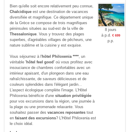
Bien qu'elle soit encore relativement peu connue,
Chalcidique
est une destination de vacances
diversifiée et magnifique. Ce département unique
de la Grèce se compose de trois magnifiques
péninsules situées au sud-est de la ville de
8 jours
Thessalonique
. Vous y trouvez des plages
à p.d.
€ 699
superbes, d'agréables villages de pêcheurs, une
p.p.
nature sublime et la cuisine y est exquise.
Vous séjournez à l'
hötel Philoxenia ****
, un
véritable
'hôtel feel good'
où vous profitez avec
insouciance de chambres confortables avec un
intérieur apaisant, d'un plongeon dans une eau
rafraîchissante, de saveurs délicieuses et de
couleurs splendides dans l'élégant jardin...
L'aspect écologique complète l'image. L'Hôtel
Philoxenia bénéficie d'une
situation privilégiée
pour vos excursions dans la région, une journée à
la plage ou une promenade relaxante. Vous
souhaitez passer des
vacances reposantes
tout
en
faisant des excursions
? L'Hôtel Philoxenia est
le choix idéal.