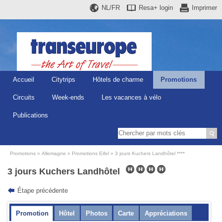
NL/FR
Resa+
login
Imprimer
Accueil
Citytrips
Hôtels de charme
Promotions
Circuits
Week-ends
Les vacances à vélo
Publications
Promotions
Allemagne
Promotions Eifel
3 jours Kuchers Landhôtel ****
3 jours Kuchers Landhôtel
Étape précédente
Promotion
Hôtel
Photos
Carte
Appréciations