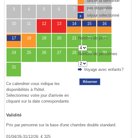
lancer la demande
pas disponible
3
4
5
6
7
8
9
séjour sélectionné
x
10
11
12
13
14
15
16
Nombre de jours
17
18
19
20
21
22
23
24
25
26
27
28
29
30
Nombre de personnes
31
Voyage avec enfants?
Réserver
Ce calendrier vous indique les
disponibilités à l'hôtel.
Sélectionnez votre jour d'arrivée en
cliquant sur la date correspondante.
Validité
Prix par personne sur la base d'une chambre double standard.
01/04/26-31/12/26: € 325