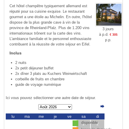
Cet hôtel champêtre typiquement allemand est
réputé pour sa cuisine exquise. Le restaurant
gourmet a une étoile au Michelin. En outre, l'hôtel
dispose de la plus grande cave à vin de la
province de Rheinland-Pfalz. Plus de 1.200 vins
3 jours
internationaux trônent sur la carte des vins.
à p.d.
€ 305
L'ambiance familiale et le personnel enthousiaste
p.p.
contribuent à la réussite de votre séjour en Eifel.
Inclus
2 nuits
2x petit déjeuner buffet
2x dîner 3 plats au Kuchers Weinwirtschaft
corbeille de fruits en chambre
guide de voyage numérique
Ici vous pouvez sélectionner une autre date de séjour.
lu
ma
me
je
ve
sa
di
disponible
1
2